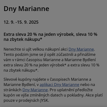
éče o nábytek/doplňky
enkovní osvětlení
rostěradla
ostelové rámy
světlení
Dny Marianne
emping
tní skříně
oxspring rámy s úložným prostorem
omácnost
12. 9. -15. 9. 2025
ábytek do ložnice
ošty
ětský pokoj
Extra sleva 20 % na jeden výrobek, sleva 10 %
ětské matrace
raní
na zbytek nákupu*
ětské postele
ro mazlíčky
Nenechte si ujít velkou nákupní akci
Dny Marianne
.
Tento podzim jsme se jí opět zúčastnili a přinášíme
vám v rámci časopisu Marianne a Marianne Bydlení
extra slevu 20 % na jeden výrobek* a extra slevu 10 %
na zbytek nákupu*.
Slevové kupóny najdete v časopisech Marianne a
Marianne Bydlení, v
aplikaci Dny Marianne
nebo na
stránkách
Dny Marianne
. Pro uplatnění předložte
kupón ve výše zmíněných datech u pokladny. Akce platí
pouze v prodejnách JYSK.