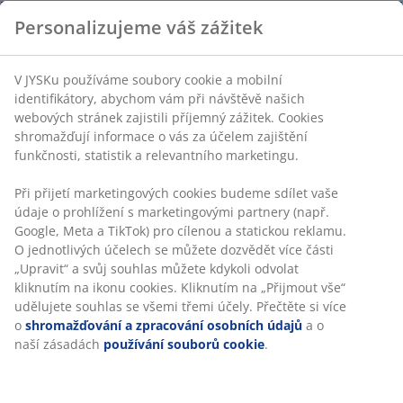
*Sleva platí i na již zlevněné zboží i na výrobky Vždy
Personalizujeme váš zážitek
nízká cena. Nevztahuje se na dopravu a nákup dárkové
karty.
V JYSKu používáme soubory cookie a mobilní
identifikátory, abychom vám při návštěvě našich
webových stránek zajistili příjemný zážitek. Cookies
shromažďují informace o vás za účelem zajištění
funkčnosti, statistik a relevantního marketingu.
46 LET SKVĚLÝCH NABÍDEK
Více než 3500 prodejen ve 49 zemích po celém světě.
Při přijetí marketingových cookies budeme sdílet vaše
údaje o prohlížení s marketingovými partnery (např.
Google, Meta a TikTok) pro cílenou a statickou reklamu.
O jednotlivých účelech se můžete dozvědět více části
„Upravit“ a svůj souhlas můžete kdykoli odvolat
SKANDINÁVSKÉ KOŘENY
kliknutím na ikonu cookies. Kliknutím na „Přijmout vše“
Působíme celosvětově, ale pocházíme ze Skandinávie.
udělujete souhlas se všemi třemi účely. Přečtěte si více
Založeno roku 1979.
o
shromažďování a zpracování osobních údajů
a o
naší zásadách
používání souborů cookie
.