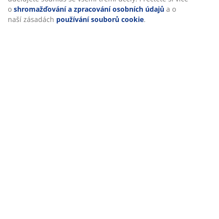
udělujete souhlas se všemi třemi účely. Přečtěte si více
o
shromažďování a zpracování osobních údajů
a o naší
Doprava
zásadách
používání souborů cookie
.