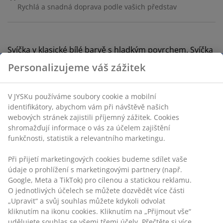
Rychlá a snadná doprava podle vašich představ
Svíčka v klasické bílé barvě s hladkým povrchem. Svíčka
je vyrobena ze stearinu a doba hoření je 7 hodin. Balení
po 20 ks. Ø2xV20 cm
Personalizujeme váš zážitek
Skladová položka: 4948500
V JYSKu používáme soubory cookie a mobilní
Značení
identifikátory, abychom vám při návštěvě našich
webových stránek zajistili příjemný zážitek. Cookies
shromažďují informace o vás za účelem zajištění
funkčnosti, statistik a relevantního marketingu.
Specifikace
Při přijetí marketingových cookies budeme sdílet vaše
údaje o prohlížení s marketingovými partnery (např.
Google, Meta a TikTok) pro cílenou a statickou reklamu.
Hodnocení
O jednotlivých účelech se můžete dozvědět více části
„Upravit“ a svůj souhlas můžete kdykoli odvolat
(
124
)
kliknutím na ikonu cookies. Kliknutím na „Přijmout vše“