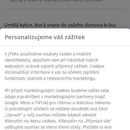
Umělá kytice, která vnese do vašeho domova krásu
tulipánů bez nutnosti jakékoli údržby. Květiny mají
realistický design a jsou k dostání v šedorůžové nebo
krémové barvě. Prodávají se samostatně. V30 cm
Skladová položka: 4912788
Specifikace
Personalizujeme váš zážitek
V JYSKu používáme soubory cookie a mobilní identifikátory,
Hodnocení
abychom vám při návštěvě našich webových stránek zajistili
příjemný zážitek. Cookies shromažďují informace o vás za
(
14
)
účelem zajištění funkčnosti, statistik a relevantního
marketingu.