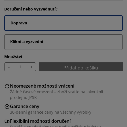
Doručení nebo vyzvednutí?
Doprava
Klikni a vyzvedni
Množství
-
+
Přidat do košíku
Neomezené možnosti vrácení
Žádné časové omezení – zboží vraťte na jakoukoli
prodejnu JYSK
Garance ceny
30-denní garance ceny na všechny výrobky
Flexibilní možnosti doručení
Rychlá a snadná doprava podle vašich představ