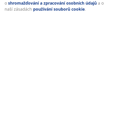
Při přijetí marketingových cookies budeme sdílet vaše údaje o
Doprava
prohlížení s marketingovými partnery (např. Google, Meta a
TikTok) pro cílenou a statickou reklamu. O jednotlivých účelech
se můžete dozvědět více části „Upravit“ a svůj souhlas můžete
kdykoli odvolat kliknutím na ikonu cookies. Kliknutím na
„Přijmout vše“ udělujete souhlas se všemi třemi účely. Přečtěte
si více o
shromažďování a zpracování osobních údajů
a o naší
zásadách
používání souborů cookie
.