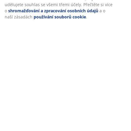
Hodnocení
udělujete souhlas se všemi třemi účely. Přečtěte si více
o
shromažďování a zpracování osobních údajů
a o
(
325
)
naší zásadách
používání souborů cookie
.
Doprava