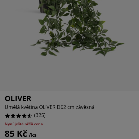
éče o nábytek/doplňky
enkovní osvětlení
rostěradla
ostelové rámy
světlení
emping
tní skříně
oxspring rámy s úložným prostorem
omácnost
%
ábytek do ložnice
ošty
ětský pokoj
ětské matrace
raní
ětské postele
ro mazlíčky
OLIVER
Umělá květina OLIVER D62 cm závěsná
(
325
)
Nyní ještě nižší cena
85 Kč
/ks