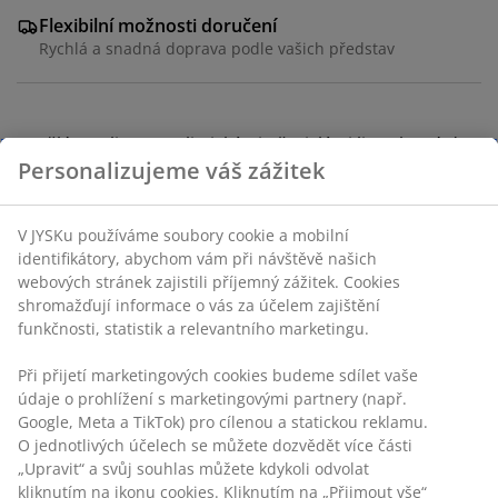
Flexibilní možnosti doručení
Rychlá a snadná doprava podle vašich představ
Umělá rostlina s realistickými převislými listy, která do
Personalizujeme váš zážitek
vašeho prostoru vnese nádech zeleně. Má vzhled
skutečné rostliny a nevyžaduje údržbu. Rostlina se
dodává v jednoduchém černém květináči a je vhodná
V JYSKu používáme soubory cookie a mobilní
pro umístění na polici nebo do závěsného květináče.
identifikátory, abychom vám při návštěvě našich
D62xØ10 cm
webových stránek zajistili příjemný zážitek. Cookies
shromažďují informace o vás za účelem zajištění
Skladová položka: 4912476
funkčnosti, statistik a relevantního marketingu.
Při přijetí marketingových cookies budeme sdílet vaše
údaje o prohlížení s marketingovými partnery (např.
Specifikace
Google, Meta a TikTok) pro cílenou a statickou reklamu.
O jednotlivých účelech se můžete dozvědět více části
„Upravit“ a svůj souhlas můžete kdykoli odvolat
kliknutím na ikonu cookies. Kliknutím na „Přijmout vše“