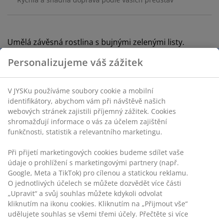
Umělá závěsná rostlina s bujnými zelenými listy.
Rostlina má realistický vzhled, takže do svého domova
Personalizujeme váš zážitek
vnesete kouzlo přírody bez nutnosti údržby.
Š33xD43xV20 cm
V JYSKu používáme soubory cookie a mobilní
Skladová položka: 4912613
identifikátory, abychom vám při návštěvě našich
webových stránek zajistili příjemný zážitek. Cookies
shromažďují informace o vás za účelem zajištění
funkčnosti, statistik a relevantního marketingu.
Specifikace
Při přijetí marketingových cookies budeme sdílet vaše
údaje o prohlížení s marketingovými partnery (např.
Google, Meta a TikTok) pro cílenou a statickou reklamu.
Hodnocení
O jednotlivých účelech se můžete dozvědět více části
„Upravit“ a svůj souhlas můžete kdykoli odvolat
(
1
)
kliknutím na ikonu cookies. Kliknutím na „Přijmout vše“
udělujete souhlas se všemi třemi účely. Přečtěte si více