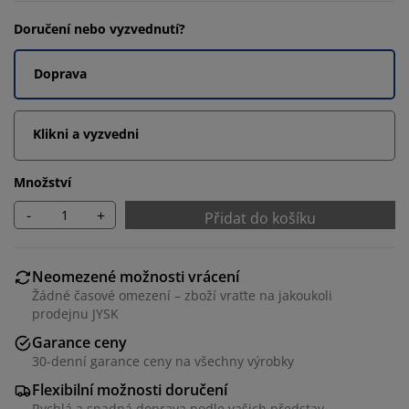
Doručení nebo vyzvednutí?
Doprava
Klikni a vyzvedni
Množství
-
+
Přidat do košíku
Neomezené možnosti vrácení
Žádné časové omezení – zboží vraťte na jakoukoli
prodejnu JYSK
Garance ceny
30-denní garance ceny na všechny výrobky
Flexibilní možnosti doručení
Rychlá a snadná doprava podle vašich představ