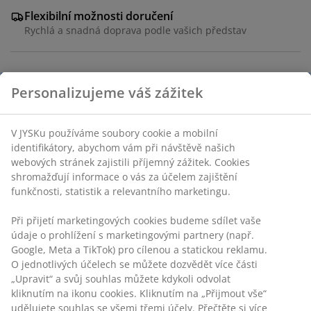
Flexibilní možnosti doručení
Rychlá a snadná doprava podle vašich představ
Umělá rostlina s realistickým zeleným vzhledem, která
Personalizujeme váš zážitek
osvěží každý stůl nebo polici. Umístěna v jednoduchém
moderním černém květináči. Š20xD20xV23 cm
V JYSKu používáme soubory cookie a mobilní
identifikátory, abychom vám při návštěvě našich
Skladová položka: 4912604
webových stránek zajistili příjemný zážitek. Cookies
shromažďují informace o vás za účelem zajištění
funkčnosti, statistik a relevantního marketingu.
Specifikace
Při přijetí marketingových cookies budeme sdílet vaše
údaje o prohlížení s marketingovými partnery (např.
Google, Meta a TikTok) pro cílenou a statickou reklamu.
O jednotlivých účelech se můžete dozvědět více části
Hodnocení
„Upravit“ a svůj souhlas můžete kdykoli odvolat
kliknutím na ikonu cookies. Kliknutím na „Přijmout vše“
(
8
)
udělujete souhlas se všemi třemi účely. Přečtěte si více