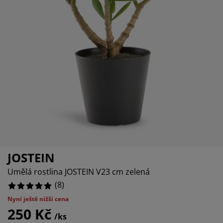
éče o nábytek/doplňky
enkovní osvětlení
rostěradla
ostelové rámy
světlení
emping
tní skříně
oxspring rámy s úložným prostorem
omácnost
ábytek do ložnice
ošty
ětský pokoj
ětské matrace
raní
ětské postele
ro mazlíčky
JOSTEIN
Umělá rostlina JOSTEIN V23 cm zelená
(
8
)
Nyní ještě nižší cena
250 Kč
/ks