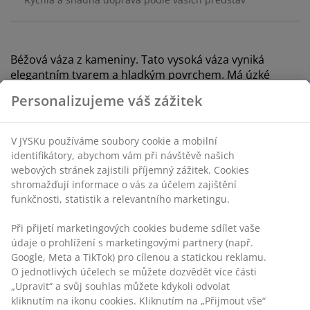
Béžová váza z kameniny. Tato vysoká váza vyniká
elegantním tvarem a hladkým povrchem. Má úzké
hrdlo, díky kterému pojme jednotlivé květiny nebo
Personalizujeme váš zážitek
může stát jako samostatná dekorace. Ø20×V45 cm
V JYSKu používáme soubory cookie a mobilní
identifikátory, abychom vám při návštěvě našich
webových stránek zajistili příjemný zážitek. Cookies
Skladová položka: 4912505
shromažďují informace o vás za účelem zajištění
funkčnosti, statistik a relevantního marketingu.
Při přijetí marketingových cookies budeme sdílet vaše
Specifikace
údaje o prohlížení s marketingovými partnery (např.
Google, Meta a TikTok) pro cílenou a statickou reklamu.
O jednotlivých účelech se můžete dozvědět více části
„Upravit“ a svůj souhlas můžete kdykoli odvolat
Hodnocení
kliknutím na ikonu cookies. Kliknutím na „Přijmout vše“