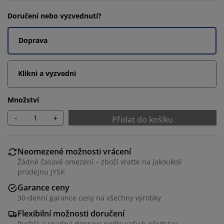
Doručení nebo vyzvednutí?
Doprava
Klikni a vyzvedni
Množství
-
+
Přidat do košíku
Neomezené možnosti vrácení
Žádné časové omezení – zboží vraťte na jakoukoli
prodejnu JYSK
Garance ceny
30-denní garance ceny na všechny výrobky
Flexibilní možnosti doručení
Rychlá a snadná doprava podle vašich představ