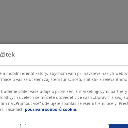
žitek
 a mobilní identifikátory, abychom vám při návštěvě našich webovýc
rmace o vás za účelem zajištění funkčnosti, statistik a relevantníh
s budeme sdílet vaše údaje o prohlížení s marketingovými partnery 
dnotlivých účelech se můžete dozvědět více části „Upravit“ a svůj s
utím na „Přijmout vše“ udělujete souhlas se všemi třemi účely. Přečt
aší zásadách
používání souborů cookie
.