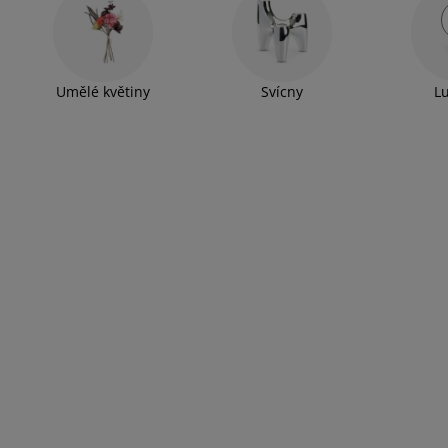
Umělé květiny
Svícny
L