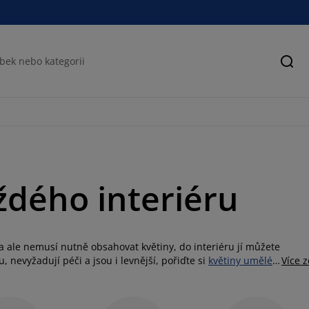
Hled
ždého interiéru
za ale nemusí nutně obsahovat květiny, do interiéru jí můžete
 nevyžadují péči a jsou i levnější, pořiďte si
květiny umělé
.
Více 
ých barvách. Nezapomeňte je zkombinovat s dalšími