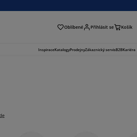
Oblíbené
Přihlásit se
Košík
at
Inspirace
Katalogy
Prodejny
Zákaznický servis
B2B
Kariéra
zde