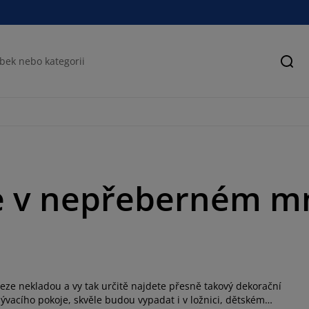
Hled
e v nepřeberném mn
meze nekladou a vy tak určitě najdete přesně takový dekorační
ývacího pokoje, skvěle budou vypadat i v ložnici, dětském