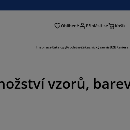
Oblíbené
Přihlásit se
Košík
at
Inspirace
Katalogy
Prodejny
Zákaznický servis
B2B
Kariéra
ožství vzorů, bare