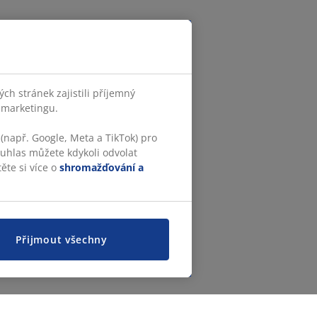
h stránek zajistili příjemný
o marketingu.
(např. Google, Meta a TikTok) pro
ouhlas můžete kdykoli odvolat
ěte si více o
shromažďování a
Přijmout všechny