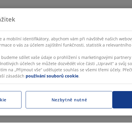
žitek
 a mobilní identifikátory, abychom vám při návštěvě našich webovýc
rmace o vás za účelem zajištění funkčnosti, statistik a relevantníh
s budeme sdílet vaše údaje o prohlížení s marketingovými partnery 
dnotlivých účelech se můžete dozvědět více části „Upravit“ a svůj s
utím na „Přijmout vše“ udělujete souhlas se všemi třemi účely. Přečt
aší zásadách
používání souborů cookie
.
kie
Nezbytně nutné