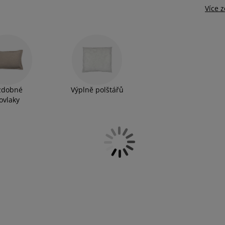
Více 
zdobné
Výplně polštářů
ovlaky