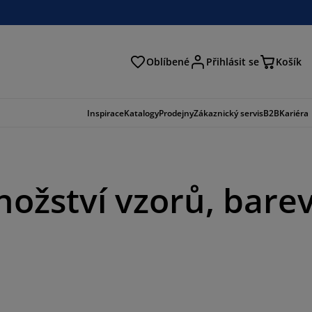
Oblíbené
Přihlásit se
Košík
at
Inspirace
Katalogy
Prodejny
Zákaznický servis
B2B
Kariéra
ožství vzorů, bare