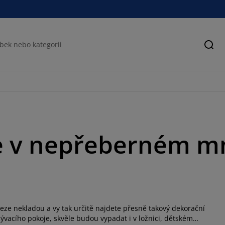
Hled
e v nepřeberném mn
meze nekladou a vy tak určitě najdete přesně takový dekorační
ývacího pokoje, skvěle budou vypadat i v ložnici, dětském