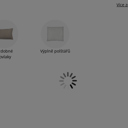
Více 
zdobné
Výplně polštářů
ovlaky