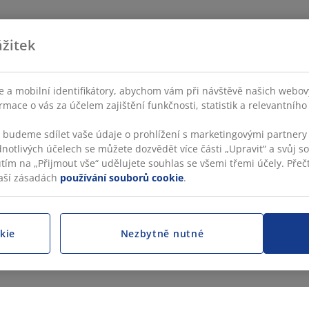
žitek
 a mobilní identifikátory, abychom vám při návštěvě našich webovýc
rmace o vás za účelem zajištění funkčnosti, statistik a relevantníh
s budeme sdílet vaše údaje o prohlížení s marketingovými partnery 
dnotlivých účelech se můžete dozvědět více části „Upravit“ a svůj s
utím na „Přijmout vše“ udělujete souhlas se všemi třemi účely. Přečt
aší zásadách
používání souborů cookie
.
kie
Nezbytně nutné