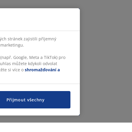
h stránek zajistili příjemný
o marketingu.
(např. Google, Meta a TikTok) pro
ouhlas můžete kdykoli odvolat
ěte si více o
shromažďování a
Přijmout všechny