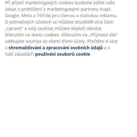
Flexibilní možnosti doručení
Při přijetí marketingových cookies budeme sdílet vaše
Rychlá a snadná doprava podle vašich představ
údaje o prohlížení s marketingovými partnery (např.
Google, Meta a TikTok) pro cílenou a statickou reklamu.
O jednotlivých účelech se můžete dozvědět více části
„Upravit“ a svůj souhlas můžete kdykoli odvolat
Skladová položka: 6890842
kliknutím na ikonu cookies. Kliknutím na „Přijmout vše“
udělujete souhlas se všemi třemi účely. Přečtěte si více
o
shromažďování a zpracování osobních údajů
a o
naší zásadách
používání souborů cookie
.
Specifikace
Hodnocení
(
14
)
Doprava