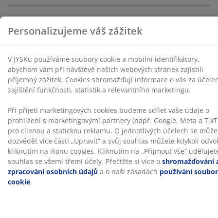
Google, Meta a TikTok) pro cílenou a statickou reklamu.
O jednotlivých účelech se můžete dozvědět více části
Specifikace
„Upravit“ a svůj souhlas můžete kdykoli odvolat
kliknutím na ikonu cookies. Kliknutím na „Přijmout vše“
udělujete souhlas se všemi třemi účely. Přečtěte si více
o
shromažďování a zpracování osobních údajů
a o
Hodnocení
naší zásadách
používání souborů cookie
.
(
237
)
Doprava