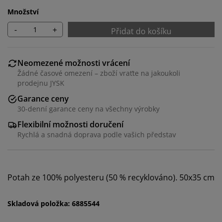
Množství
-
+
Přidat do košíku
Neomezené možnosti vrácení
Žádné časové omezení – zboží vraťte na jakoukoli
prodejnu JYSK
Garance ceny
30-denní garance ceny na všechny výrobky
Personalizujeme váš zážitek
Flexibilní možnosti doručení
Rychlá a snadná doprava podle vašich představ
V JYSKu používáme soubory cookie a mobilní
identifikátory, abychom vám při návštěvě našich
webových stránek zajistili příjemný zážitek. Cookies
shromažďují informace o vás za účelem zajištění
Potah ze 100% polyesteru (50 % recyklováno). 50x35 cm
funkčnosti, statistik a relevantního marketingu.
Skladová položka: 6885544
Při přijetí marketingových cookies budeme sdílet vaše
údaje o prohlížení s marketingovými partnery (např.