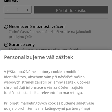
Množství
-
+
Přidat do košíku
Neomezené možnosti vrácení
Žádné časové omezení – zboží vraťte na jakoukoli
prodejnu JYSK
Garance ceny
30-denní garance ceny na všechny výrobky
Personalizujeme váš zážitek
Flexibilní možnosti doručení
Rychlá a snadná doprava podle vašich představ
V JYSKu používáme soubory cookie a mobilní
identifikátory, abychom vám při návštěvě našich
webových stránek zajistili příjemný zážitek. Cookies
Potah ze 100% polyesteru (50 % recyklováno). 45x45 cm
shromažďují informace o vás za účelem zajištění
funkčnosti, statistik a relevantního marketingu.
Skladová položka: 6842405
Při přijetí marketingových cookies budeme sdílet vaše
údaje o prohlížení s marketingovými partnery (např.