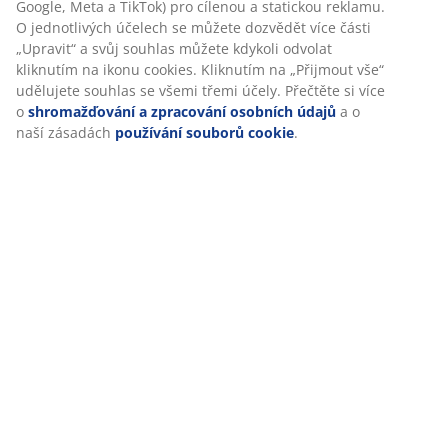
Google, Meta a TikTok) pro cílenou a statickou reklamu.
Specifikace
O jednotlivých účelech se můžete dozvědět více části
„Upravit“ a svůj souhlas můžete kdykoli odvolat
kliknutím na ikonu cookies. Kliknutím na „Přijmout vše“
udělujete souhlas se všemi třemi účely. Přečtěte si více
Hodnocení
o
shromažďování a zpracování osobních údajů
a o
naší zásadách
používání souborů cookie
.
(
2
)
Doprava