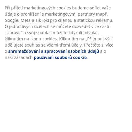
Flexibilní možnosti doručení
shromažďují informace o vás za účelem zajištění
Rychlá a snadná doprava podle vašich představ
funkčnosti, statistik a relevantního marketingu.
Při přijetí marketingových cookies budeme sdílet vaše
údaje o prohlížení s marketingovými partnery (např.
100% polyester (50 % recyklováno). Velur. 50x50 cm
Google, Meta a TikTok) pro cílenou a statickou reklamu. O
jednotlivých účelech se můžete dozvědět více části
„Upravit“ a svůj souhlas můžete kdykoli odvolat kliknutím
Skladová položka: 6891368
na ikonu cookies. Kliknutím na „Přijmout vše“ udělujete
souhlas se všemi třemi účely. Přečtěte si více o
shromažďování a zpracování osobních údajů
a o naší
zásadách
používání souborů cookie
.
Specifikace
Hodnocení
(
19
)
Doprava