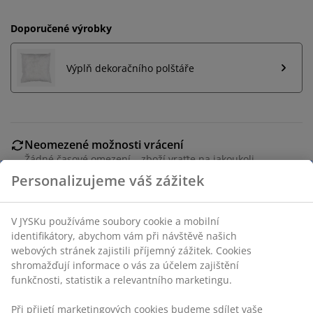
Doporučené výrobky
Výplň dekoračního polštáře
Neomezené možnosti vrácení
Žádné časové omezení – zboží vraťte na jakoukoli
prodejnu JYSK
Garance ceny
30-denní garance ceny na všechny výrobky
Flexibilní možnosti doručení
Rychlá a snadná doprava podle vašich představ
100% polyester (50 % recyklováno). 40x40 cm