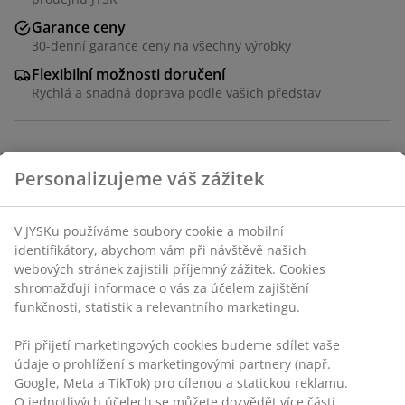
Garance ceny
30-denní garance ceny na všechny výrobky
Flexibilní možnosti doručení
Rychlá a snadná doprava podle vašich představ
Miska z porcelánu s půvabným barevným květinovým
vzorem. Vhodná na snídaně, polévky nebo svačiny.
Vhodná do myčky. Ø16×V8 cm
Personalizujeme váš zážitek
Skladová položka: 4912567
V JYSKu používáme soubory cookie a mobilní identifikátory,
abychom vám při návštěvě našich webových stránek
Specifikace
zajistili příjemný zážitek. Cookies shromažďují informace o
vás za účelem zajištění funkčnosti, statistik a relevantního
marketingu.