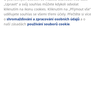
Hodnocení
Při přijetí marketingových cookies budeme sdílet vaše
(
12
)
údaje o prohlížení s marketingovými partnery (např.
Google, Meta a TikTok) pro cílenou a statickou reklamu. O
jednotlivých účelech se můžete dozvědět více části
„Upravit“ a svůj souhlas můžete kdykoli odvolat kliknutím
Doprava
na ikonu cookies. Kliknutím na „Přijmout vše“ udělujete
souhlas se všemi třemi účely. Přečtěte si více o
shromažďování a zpracování osobních údajů
a o naší
zásadách
používání souborů cookie
.