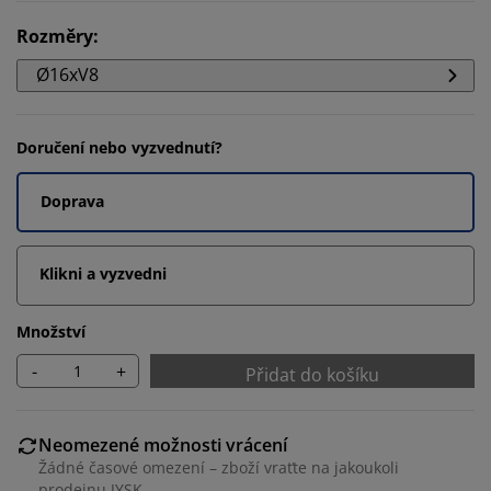
Rozměry
:
Ø16xV8
Doručení nebo vyzvednutí?
Doprava
Klikni a vyzvedni
Množství
-
+
Přidat do košíku
Neomezené možnosti vrácení
Žádné časové omezení – zboží vraťte na jakoukoli
prodejnu JYSK