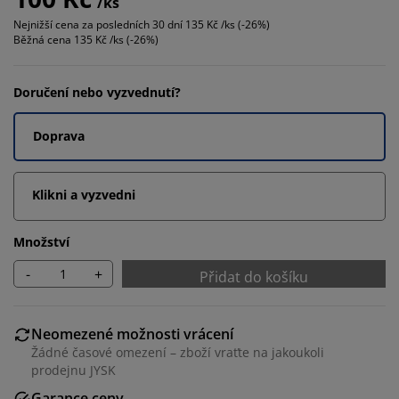
/ks
Nejnižší cena za posledních 30 dní
135 Kč /ks (-26%)
Běžná cena
135 Kč /ks (-26%)
Doručení nebo vyzvednutí?
Doprava
Klikni a vyzvedni
Množství
-
+
Přidat do košíku
Neomezené možnosti vrácení
Žádné časové omezení – zboží vraťte na jakoukoli
prodejnu JYSK
Garance ceny