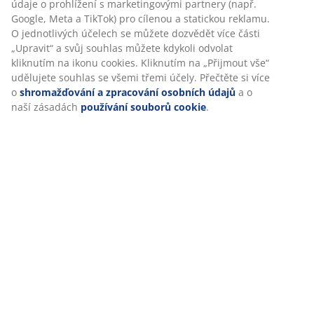
údaje o prohlížení s marketingovými partnery (např.
Skladová položka: 4912382
Google, Meta a TikTok) pro cílenou a statickou reklamu.
O jednotlivých účelech se můžete dozvědět více části
„Upravit“ a svůj souhlas můžete kdykoli odvolat
kliknutím na ikonu cookies. Kliknutím na „Přijmout vše“
Specifikace
udělujete souhlas se všemi třemi účely. Přečtěte si více
o
shromažďování a zpracování osobních údajů
a o
naší zásadách
používání souborů cookie
.
Hodnocení
(
6
)
Doprava