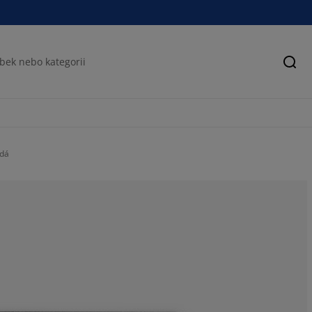
Hled
dá
54.16666666666
12.5%