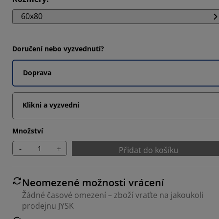
3332%
60x80
6668%
3334%
Doručení nebo vyzvednutí?
Doprava
Klikni a vyzvedni
Množství
-
+
Přidat do košíku
Neomezené možnosti vrácení
Žádné časové omezení – zboží vraťte na jakoukoli
prodejnu JYSK