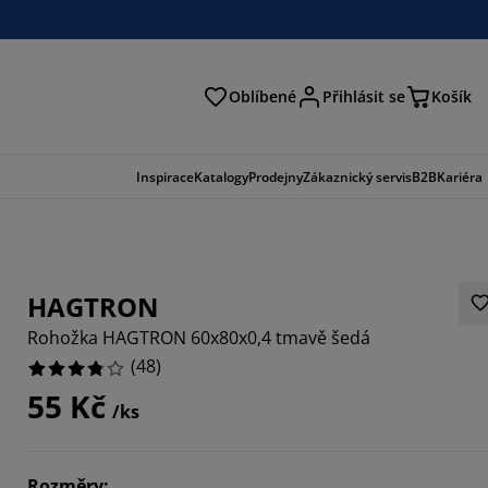
Oblíbené
Přihlásit se
Košík
at
Inspirace
Katalogy
Prodejny
Zákaznický servis
B2B
Kariéra
HAGTRON
Rohožka HAGTRON 60x80x0,4 tmavě šedá
(
48
)
55 Kč
/ks
6664%
Rozměry
: