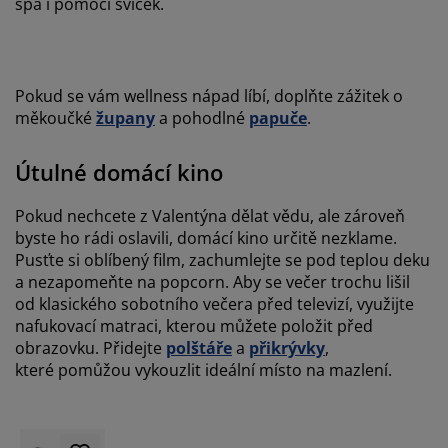
spa i pomocí svíček.
Pokud se vám wellness nápad líbí, doplňte zážitek o
měkoučké
župany
a pohodlné
papuče
.
Útulné domácí kino
Pokud nechcete z Valentýna dělat vědu, ale zároveň
byste ho rádi oslavili, domácí kino určitě nezklame.
Pusťte si oblíbený film, zachumlejte se pod teplou deku
a nezapomeňte na popcorn. Aby se večer trochu lišil
od klasického sobotního večera před televizí, využijte
nafukovací matraci, kterou můžete položit před
obrazovku. Přidejte
polštáře
a
přikrývky
,
které pomůžou vykouzlit ideální místo na mazlení.