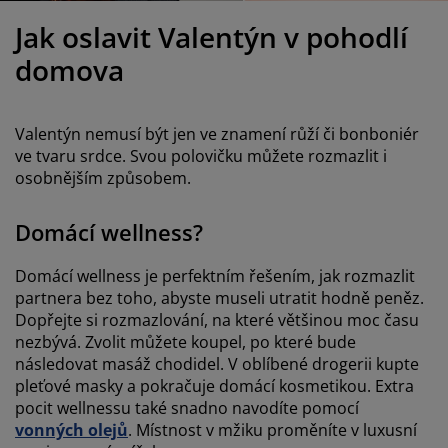
éče o nábytek/doplňky
enkovní osvětlení
rostěradla
ostelové rámy
světlení
Jak oslavit Valentýn v pohodlí
emping
tní skříně
oxspring rámy s úložným prostorem
omácnost
domova
ábytek do ložnice
ošty
ětský pokoj
Valentýn nemusí být jen ve znamení růží či bonboniér
ětské matrace
raní
ve tvaru srdce. Svou polovičku můžete rozmazlit i
osobnějším způsobem.
ětské postele
ro mazlíčky
Domácí wellness?
Domácí wellness je perfektním řešením, jak rozmazlit
partnera bez toho, abyste museli utratit hodně peněz.
Dopřejte si rozmazlování, na které většinou moc času
nezbývá. Zvolit můžete koupel, po které bude
následovat masáž chodidel. V oblíbené drogerii kupte
pleťové masky a pokračuje domácí kosmetikou. Extra
pocit wellnessu také snadno navodíte pomocí
vonných olejů
. Místnost v mžiku proměníte v luxusní