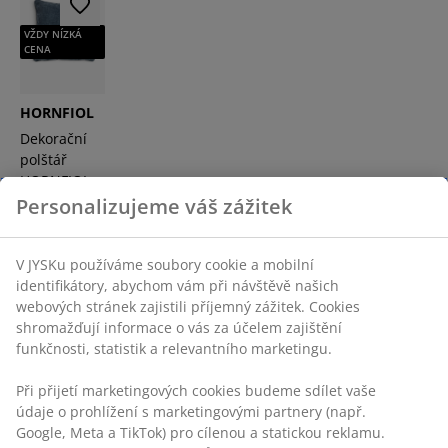
VŽDY NÍZKÁ
CENA
HORNFIOL
Dekorační
polštář
HORNFIOL
45x45
Personalizujeme váš zážitek
modrá
V JYSKu používáme soubory cookie a mobilní
250 Kč
identifikátory, abychom vám při návštěvě našich
/ks
webových stránek zajistili příjemný zážitek. Cookies
shromažďují informace o vás za účelem zajištění
+ Více variant
funkčnosti, statistik a relevantního marketingu.
Při přijetí marketingových cookies budeme sdílet vaše
údaje o prohlížení s marketingovými partnery (např.
Nezapomeňte na občerstvení. Pamlsky jsou k dobrému
Google, Meta a TikTok) pro cílenou a statickou reklamu.
filmu téměř povinností. Nakupte pár druhů sýru, olivy,