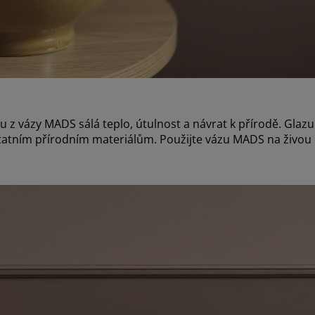
 z vázy MADS sálá teplo, útulnost a návrat k přírodě. Glaz
tatním přírodním materiálům. Použijte vázu MADS na živou n