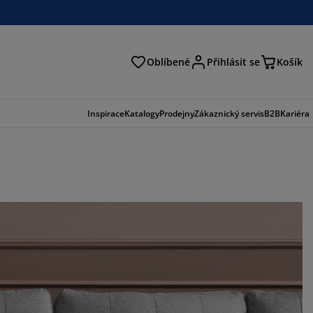
Oblíbené
Přihlásit se
Košík
at
Inspirace
Katalogy
Prodejny
Zákaznický servis
B2B
Kariéra