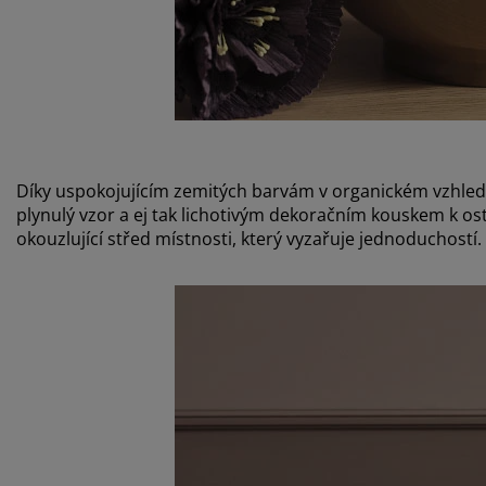
Díky uspokojujícím zemitých barvám v organickém vzhledu
plynulý vzor a ej tak lichotivým dekoračním kouskem k os
okouzlující střed místnosti, který vyzařuje jednoduchostí.