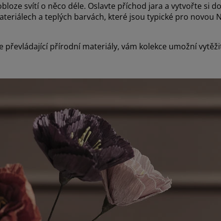
 obloze svítí o něco déle. Oslavte příchod jara a vytvořte 
materiálech a teplých barvách, které jsou typické pro novou
převládající přírodní materiály, vám kolekce umožní vytěžit