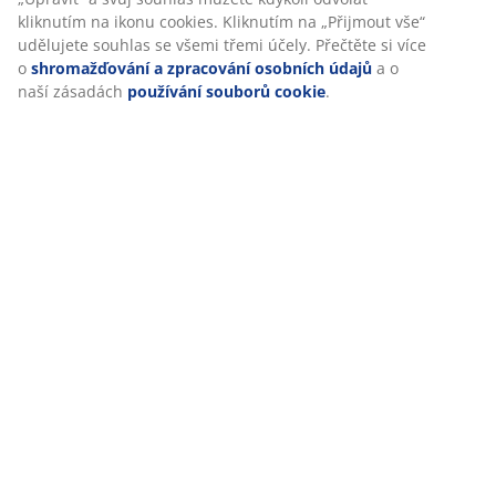
kliknutím na ikonu cookies. Kliknutím na „Přijmout vše“
udělujete souhlas se všemi třemi účely. Přečtěte si více
o
shromažďování a zpracování osobních údajů
a o
naší zásadách
používání souborů cookie
.
Pohovku SVALBARD si určitě oblíbíte - stejně jako vaši
hosté. Které provedení se vám líbí nejvíc? Dejte nám
vědět v komentáři.
Loading...