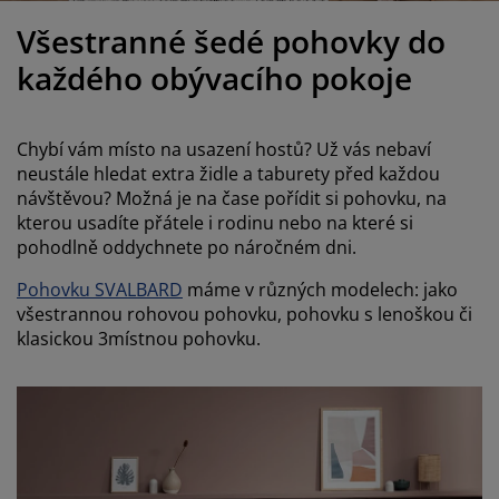
éče o nábytek/doplňky
enkovní osvětlení
rostěradla
ostelové rámy
světlení
Všestranné šedé pohovky do
emping
tní skříně
oxspring rámy s úložným prostorem
omácnost
každého obývacího pokoje
ábytek do ložnice
ošty
ětský pokoj
Chybí vám místo na usazení hostů? Už vás nebaví
ětské matrace
raní
neustále hledat extra židle a taburety před každou
návštěvou? Možná je na čase pořídit si pohovku, na
kterou usadíte přátele i rodinu nebo na které si
ětské postele
ro mazlíčky
pohodlně oddychnete po náročném dni.
Pohovku SVALBARD
máme v různých modelech: jako
všestrannou rohovou pohovku, pohovku s lenoškou či
klasickou 3místnou pohovku.