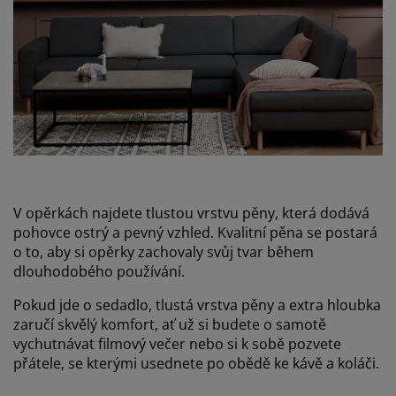
V opěrkách najdete tlustou vrstvu pěny, která dodává
pohovce ostrý a pevný vzhled. Kvalitní pěna se postará
o to, aby si opěrky zachovaly svůj tvar během
dlouhodobého používání.
Pokud jde o sedadlo, tlustá vrstva pěny a extra hloubka
zaručí skvělý komfort, ať už si budete o samotě
vychutnávat filmový večer nebo si k sobě pozvete
přátele, se kterými usednete po obědě ke kávě a koláči.