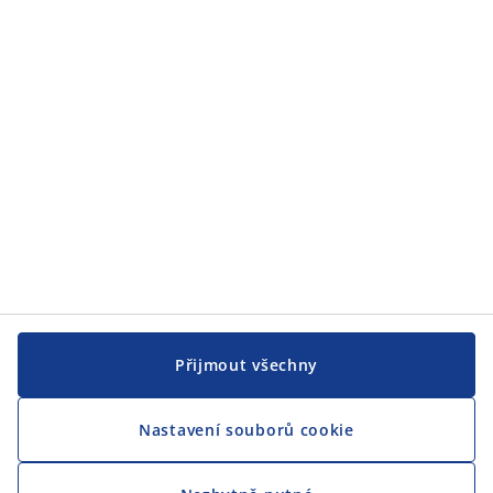
JYSK
JYSK
CENTRÁLA
Sledovat JYSK
Přijmout všechny
Nastavení souborů cookie
Jsme hrdým partnerem Českého paralympijského týmu