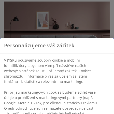
Personalizujeme váš zážitek
V JYSKu používáme soubory cookie a mobilní
identifikátory, abychom vám při návštěvě našich
webových stránek zajistili příjemný zážitek. Cookies
shromažďují informace o vás za účelem zajištění
funkčnosti, statistik a relevantního marketingu.
Při přijetí marketingových cookies budeme sdílet vaše
údaje o prohlížení s marketingovými partnery (např.
Google, Meta a TikTok) pro cílenou a statickou reklamu.
O jednotlivých účelech se můžete dozvědět více části
„Upravit“ a svůj souhlas můžete kdykoli odvolat