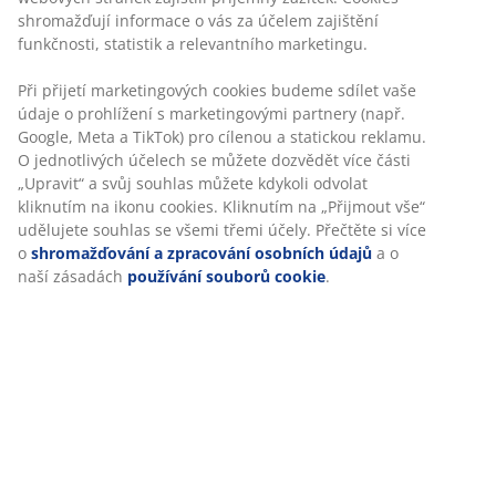
shromažďují informace o vás za účelem zajištění
funkčnosti, statistik a relevantního marketingu.
Při přijetí marketingových cookies budeme sdílet vaše
údaje o prohlížení s marketingovými partnery (např.
Google, Meta a TikTok) pro cílenou a statickou reklamu.
O jednotlivých účelech se můžete dozvědět více části
„Upravit“ a svůj souhlas můžete kdykoli odvolat
kliknutím na ikonu cookies. Kliknutím na „Přijmout vše“
udělujete souhlas se všemi třemi účely. Přečtěte si více
o
shromažďování a zpracování osobních údajů
a o
naší zásadách
používání souborů cookie
.
Oblíbené závěsy a záclony naší nákupčí
Od lehkých závěsů po dimout a těžké závěsy. Naše
nákupčí vám umožní nahlédnout do novinek v
sortimentu záclon letošní sezóny.
Více zde