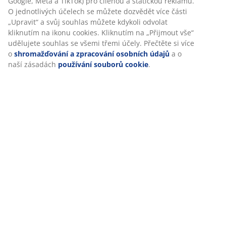
Google, Meta a TikTok) pro cílenou a statickou reklamu.
O jednotlivých účelech se můžete dozvědět více části
„Upravit“ a svůj souhlas můžete kdykoli odvolat
kliknutím na ikonu cookies. Kliknutím na „Přijmout vše“
PŘEČTĚTE SI NEJNOVĚJŠÍ LETÁK
udělujete souhlas se všemi třemi účely. Přečtěte si více
o
shromažďování a zpracování osobních údajů
a o
naší zásadách
používání souborů cookie
.
46 LET SKVĚLÝCH NABÍDEK
Více než 3500 prodejen ve 49 zemích po celém světě.