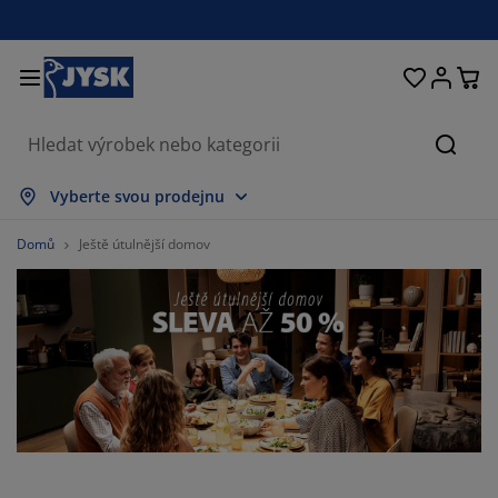
Postele a matrace
Úložné prostory
Obývací pokoj
Domácnost
Koupelna
Pracovna
Zahrada
Ložnice
Chodba
Jídelna
Okno
Hleda
obrazit vše
obrazit vše
obrazit vše
obrazit vše
obrazit vše
obrazit vše
obrazit vše
obrazit vše
obrazit vše
obrazit vše
obrazit vše
Vyberte svou prodejnu
atrace
ružinové matrace
učníky
ancelářský nábytek
ohovky
toly
tní skříně
ábytek do chodby
áclony a závěsy
ahradní nábytek
ekorace
Domů
Ještě útulnější domov
ostele
ěnové matrace
xtil
ložné prostory
řesla a taburety
dle
ložný nábytek
a stěnu
olety
ahradní polstry
xtil
íť proti hmyzu
ložné boxy na polstry
řikrývky
oxspring postele
oupelnové doplňky
tolky
ložné prostory
ábytek do chodby
alá úložná řešení
rostírání
kenní fólie
astínění zahrady a terasy
éče o nábytek/doplňky
olštáře
rchní matrace
raní
ložné prostory
alé úložné prostory
xtil
těny
íslušenství
oplňky na zahradu
V stolky
éče o nábytek/doplňky
ožní prádlo
hrániče matrací
uchyně