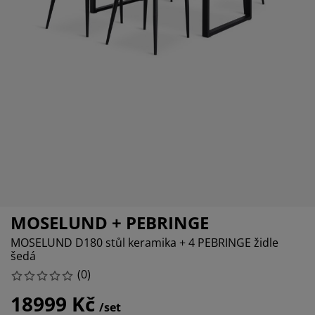
éče o nábytek/doplňky
enkovní osvětlení
rostěradla
ostelové rámy
světlení
emping
tní skříně
oxspring rámy s úložným prostorem
omácnost
ábytek do ložnice
ošty
ětský pokoj
ětské matrace
raní
ětské postele
ro mazlíčky
MOSELUND + PEBRINGE
MOSELUND D180 stůl keramika + 4 PEBRINGE židle
šedá
(
0
)
18999 Kč
/set