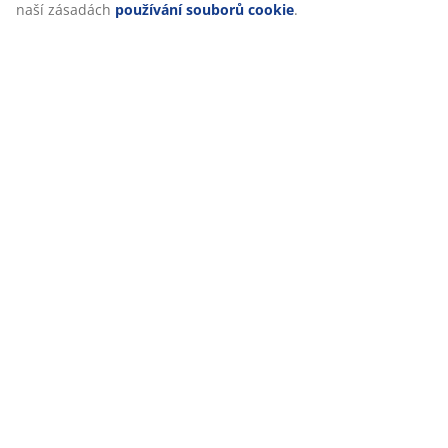
naší zásadách
používání souborů cookie
.
Hodnocení
(
0
)
Doprava