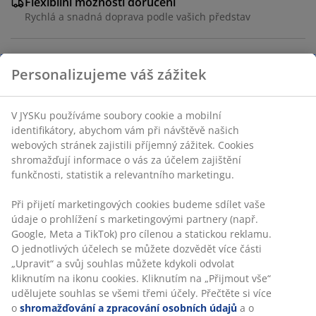
Flexibilní možnosti doručení
Rychlá a snadná doprava podle vašich představ
Personalizujeme váš zážitek
Stůl: Keramika a ocel. Keramická deska je odolná vůči
poškrábání, skvrnám a teplu. Š90xD190xV75 cm. Židle:
Potah a ocel.
V JYSKu používáme soubory cookie a mobilní
identifikátory, abychom vám při návštěvě našich
webových stránek zajistili příjemný zážitek. Cookies
Skladová položka: S000236
shromažďují informace o vás za účelem zajištění
funkčnosti, statistik a relevantního marketingu.
Při přijetí marketingových cookies budeme sdílet vaše
Komplet je tvořen následujícími
údaje o prohlížení s marketingovými partnery (např.
položkami
Google, Meta a TikTok) pro cílenou a statickou reklamu.
O jednotlivých účelech se můžete dozvědět více části
„Upravit“ a svůj souhlas můžete kdykoli odvolat
kliknutím na ikonu cookies. Kliknutím na „Přijmout vše“
udělujete souhlas se všemi třemi účely. Přečtěte si více
Specifikace
o
shromažďování a zpracování osobních údajů
a o