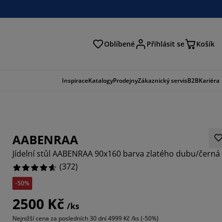
Oblíbené
Přihlásit se
Košík
at
Inspirace
Katalogy
Prodejny
Zákaznický servis
B2B
Kariéra
AABENRAA
Jídelní stůl AABENRAA 90x160 barva zlatého dubu/černá
(
372
)
-50%
043%
2500 Kč
/ks
2688%
Nejnižší cena za posledních 30 dní
4999 Kč /ks (-50%)