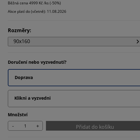
Běžná cena
4999 Kč /ks (-50%)
806%
Akce platí do (včetně): 11.08.2026
3012%
Rozměry
:
903%
90x160
Doručení nebo vyzvednutí?
Doprava
Klikni a vyzvedni
Množství
-
+
Přidat do košíku