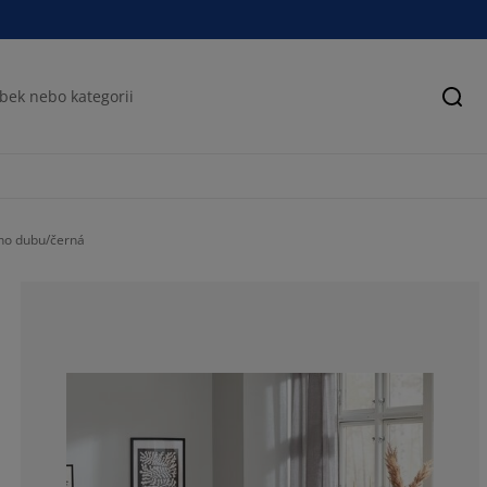
Hled
ého dubu/černá
76.0752688172
13.17204301075