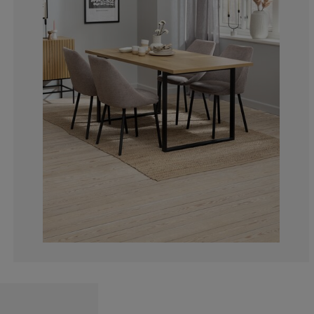
6.451612903225
1.075268817204
3.225806451612