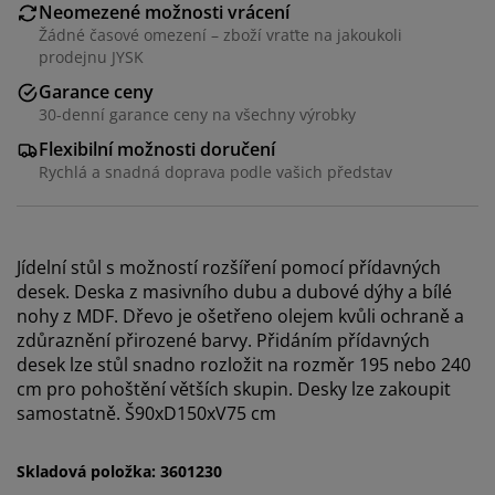
Neomezené možnosti vrácení
Žádné časové omezení – zboží vraťte na jakoukoli
prodejnu JYSK
Garance ceny
30-denní garance ceny na všechny výrobky
Flexibilní možnosti doručení
Rychlá a snadná doprava podle vašich představ
Jídelní stůl s možností rozšíření pomocí přídavných
desek. Deska z masivního dubu a dubové dýhy a bílé
Personalizujeme váš zážitek
nohy z MDF. Dřevo je ošetřeno olejem kvůli ochraně a
zdůraznění přirozené barvy. Přidáním přídavných
desek lze stůl snadno rozložit na rozměr 195 nebo 240
V JYSKu používáme soubory cookie a mobilní
cm pro pohoštění větších skupin. Desky lze zakoupit
identifikátory, abychom vám při návštěvě našich
samostatně. Š90xD150xV75 cm
webových stránek zajistili příjemný zážitek. Cookies
shromažďují informace o vás za účelem zajištění
funkčnosti, statistik a relevantního marketingu.
Skladová položka: 3601230