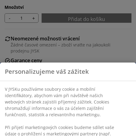
Množství
-
+
Přidat do košíku
Neomezené možnosti vrácení
Žádné časové omezení – zboží vraťte na jakoukoli
prodejnu JYSK
Garance ceny
30-denní garance ceny na všechny výrobky
Flexibilní možnosti doručení
Rychlá a snadná doprava podle vašich představ
Personalizujeme váš zážitek
Ocel. Š80xV81xH26 cm
V JYSKu používáme soubory cookie a mobilní identifikátory,
Skladová položka: 3650200
abychom vám při návštěvě našich webových stránek
zajistili příjemný zážitek. Cookies shromažďují informace o
Návod k sestavení
vás za účelem zajištění funkčnosti, statistik a relevantního