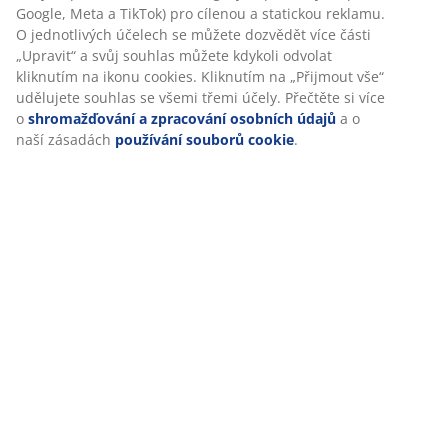
marketingu.
Při přijetí marketingových cookies budeme sdílet vaše
Specifikace
údaje o prohlížení s marketingovými partnery (např.
Google, Meta a TikTok) pro cílenou a statickou reklamu. O
jednotlivých účelech se můžete dozvědět více části
„Upravit“ a svůj souhlas můžete kdykoli odvolat kliknutím
Hodnocení
na ikonu cookies. Kliknutím na „Přijmout vše“ udělujete
(
19
)
souhlas se všemi třemi účely. Přečtěte si více o
shromažďování a zpracování osobních údajů
a o naší
zásadách
používání souborů cookie
.
Doprava