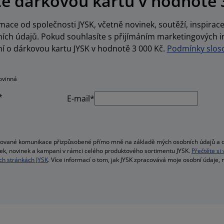
te dárkovou kartu v hodnotě 
ace od společnosti JYSK, včetně novinek, soutěží, inspira
ch údajů. Pokud souhlasíte s přijímáním marketingových i
í o dárkovou kartu JYSK v hodnotě 3 000 Kč.
Podmínky sloso
ovinná
*
E-mail*
alizované komunikace přizpůsobené přímo mně na základě mých osobních údajů a c
bídek, novinek a kampaní v rámci celého produktového sortimentu JYSK.
Přečtěte si
h stránkách JYSK
. Více informací o tom, jak JYSK zpracovává moje osobní údaje,