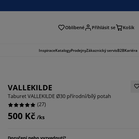
Oblíbené
Přihlásit se
Košík
at
Inspirace
Katalogy
Prodejny
Zákaznický servis
B2B
Kariéra
VALLEKILDE
Taburet VALLEKILDE Ø30 přírodní/bílý potah
(
27
)
500 Kč
/ks
8889%
4066%
Doručení nebo vyzvednutí?