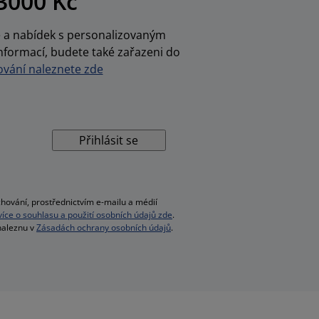
3000 Kč
ce a nabídek s personalizovaným
nformací, budete také zařazeni do
vání naleznete zde
Přihlásit se
hování, prostřednictvím e-mailu a médií
 více o souhlasu a použití osobních údajů zde
.
 naleznu v
Zásadách ochrany osobních údajů
.