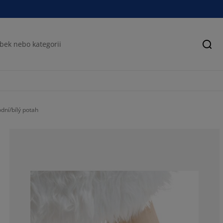
Hled
dní/bílý potah
88.8888888888
7.407407407407