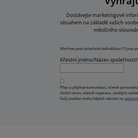
Vyhraj
Dostávejte marketingové inform
obsahem na základě vašich osobní
měsíčního slosován
Všechna pole označená hvězdičkou (*) jsou p
Křestní jméno/Název společnosti
Přeji si přijímat komunikaci, včetně person
třetích stran, včetně inspirace, skvělých na
Svůj souhlas mohu kdykoli odvolat na
webovýc