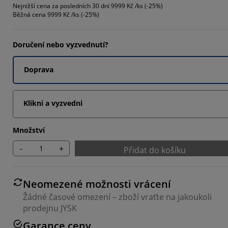
Nejnižší cena za posledních 30 dní
9999 Kč /ks (-25%)
7033%
Běžná cena
9999 Kč /ks (-25%)
Doručení nebo vyzvednutí?
4066%
Doprava
Klikni a vyzvedni
Množství
-
+
Přidat do košíku
Neomezené možnosti vrácení
Žádné časové omezení – zboží vraťte na jakoukoli
prodejnu JYSK
Garance ceny