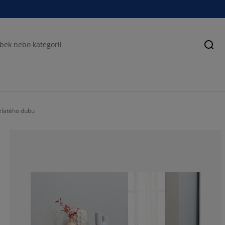
Hled
zlatého dubu
85.1851851851
3.703703703703