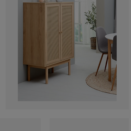
3.703703703703
0%
7.407407407407