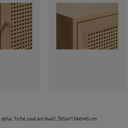
í dýha. Tiché zavírání dveří. Š85xV134xH45 cm