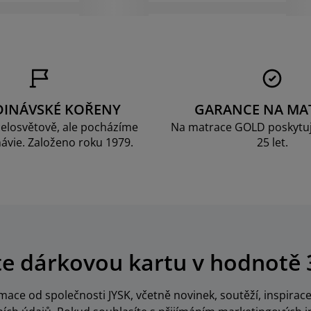
DINÁVSKÉ KOŘENY
GARANCE NA MA
elosvětově, ale pocházíme
Na matrace GOLD poskytu
ávie. Založeno roku 1979.
25 let.
te dárkovou kartu v hodnotě 
ace od společnosti JYSK, včetně novinek, soutěží, inspira