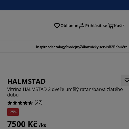
Oblíbené
Přihlásit se
Košík
at
Inspirace
Katalogy
Prodejny
Zákaznický servis
B2B
Kariéra
HALMSTAD
Vitrína HALMSTAD 2 dveře umělý ratan/barva zlatého
dubu
(
27
)
-25%
8519%
7500 Kč
7033%
/ks