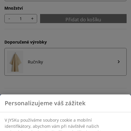
Množství
-
+
Přidat do košíku
Doporučené výrobky
Ručníky
Neomezené možnosti vrácení
Žádné časové omezení – zboží vraťte na jakoukoli
prodejnu JYSK
Garance ceny
30-denní garance ceny na všechny výrobky