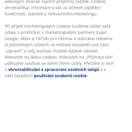
Flexibilní možnosti doručení
Rychlá a snadná doprava podle vašich představ
100% polyester (41 % recyklováno). 50x80 cm
Skladová položka: 2519507
Specifikace
Hodnocení
(
9
)