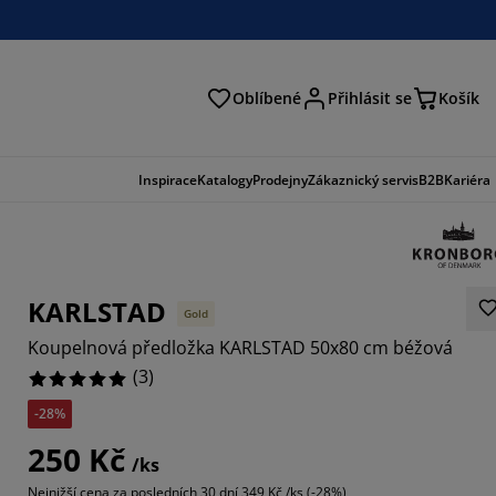
Oblíbené
Přihlásit se
Košík
at
Inspirace
Katalogy
Prodejny
Zákaznický servis
B2B
Kariéra
KARLSTAD
Gold
Koupelnová předložka KARLSTAD 50x80 cm béžová
(
3
)
-28%
250 Kč
/ks
Nejnižší cena za posledních 30 dní
349 Kč /ks (-28%)