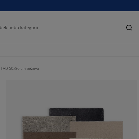
Hled
STAD 50x80 cm béžová
100%
0%