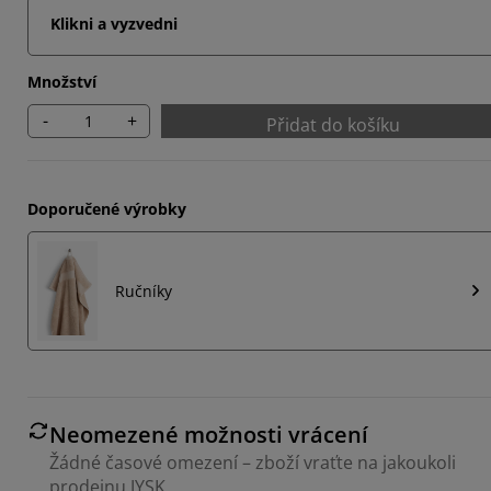
Klikni a vyzvedni
Množství
-
+
Přidat do košíku
Doporučené výrobky
Ručníky
Neomezené možnosti vrácení
Žádné časové omezení – zboží vraťte na jakoukoli
prodejnu JYSK