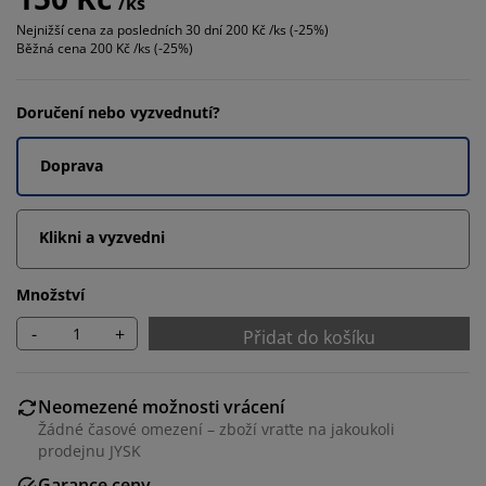
/ks
Nejnižší cena za posledních 30 dní
200 Kč /ks (-25%)
Běžná cena
200 Kč /ks (-25%)
Doručení nebo vyzvednutí?
Doprava
Klikni a vyzvedni
Množství
-
+
Přidat do košíku
Neomezené možnosti vrácení
Žádné časové omezení – zboží vraťte na jakoukoli
prodejnu JYSK
Garance ceny