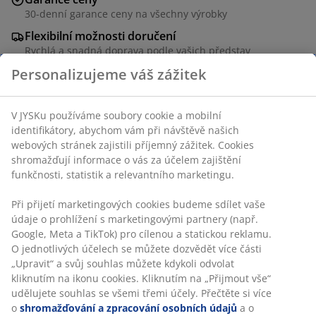
30-denní garance ceny na všechny výrobky
Flexibilní možnosti doručení
Rychlá a snadná doprava podle vašich představ
Personalizujeme váš zážitek
Skladová položka: 2900026
V JYSKu používáme soubory cookie a mobilní
identifikátory, abychom vám při návštěvě našich
webových stránek zajistili příjemný zážitek. Cookies
shromažďují informace o vás za účelem zajištění
Specifikace
funkčnosti, statistik a relevantního marketingu.
Při přijetí marketingových cookies budeme sdílet vaše
údaje o prohlížení s marketingovými partnery (např.
Hodnocení
Google, Meta a TikTok) pro cílenou a statickou reklamu.
(
6
)
O jednotlivých účelech se můžete dozvědět více části
„Upravit“ a svůj souhlas můžete kdykoli odvolat
kliknutím na ikonu cookies. Kliknutím na „Přijmout vše“
udělujete souhlas se všemi třemi účely. Přečtěte si více
Doprava
o
shromažďování a zpracování osobních údajů
a o