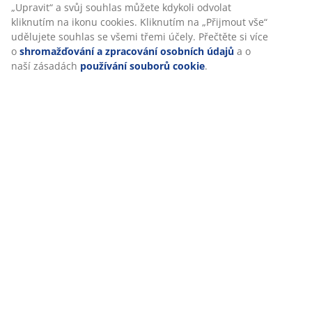
V JYSKu používáme soubory cookie a mobilní identifikátory,
abychom vám při návštěvě našich webových stránek zajistili
příjemný zážitek. Cookies shromažďují informace o vás za
účelem zajištění funkčnosti, statistik a relevantního marketingu.
Při přijetí marketingových cookies budeme sdílet vaše údaje o
prohlížení s marketingovými partnery (např. Google, Meta a
TikTok) pro cílenou a statickou reklamu. O jednotlivých účelech
se můžete dozvědět více části „Upravit“ a svůj souhlas můžete
kdykoli odvolat kliknutím na ikonu cookies. Kliknutím na
„Přijmout vše“ udělujete souhlas se všemi třemi účely. Přečtěte
si více o
shromažďování a zpracování osobních údajů
a o naší
zásadách
používání souborů cookie
.