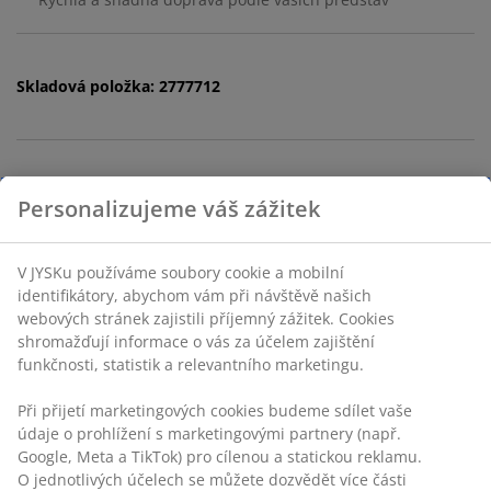
Skladová položka: 2777712
Specifikace
Hodnocení
(
22
)
Doprava
Personalizujeme váš zážitek