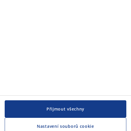
Zákaznický servis
JYSK
JYSK
CENTRÁLA
Sledovat JYSK
Jsme hrdým partnerem Českého paralympijského týmu