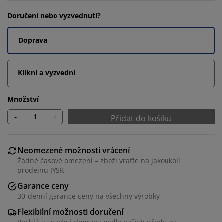
Doručení nebo vyzvednutí?
Doprava
Klikni a vyzvedni
Množství
-
+
Přidat do košíku
Neomezené možnosti vrácení
Žádné časové omezení – zboží vraťte na jakoukoli
prodejnu JYSK
Garance ceny
30-denní garance ceny na všechny výrobky
Flexibilní možnosti doručení
Rychlá a snadná doprava podle vašich představ