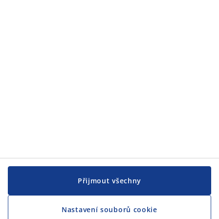
Zákaznický servis
JYSK
JYSK
CENTRÁLA
Sledovat JYSK
Přijmout všechny
Nastavení souborů cookie
Jsme hrdým partnerem Českého paralympijského týmu