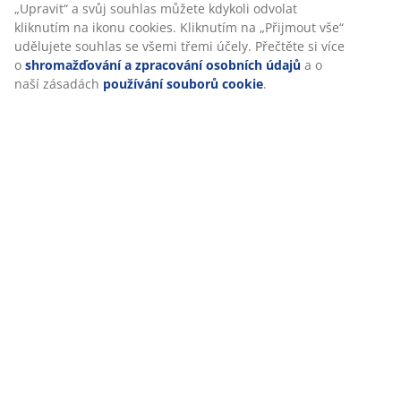
„Upravit“ a svůj souhlas můžete kdykoli odvolat
kliknutím na ikonu cookies. Kliknutím na „Přijmout vše“
udělujete souhlas se všemi třemi účely. Přečtěte si více
Specifikace
o
shromažďování a zpracování osobních údajů
a o
naší zásadách
používání souborů cookie
.
Hodnocení
(
26
)
Doprava