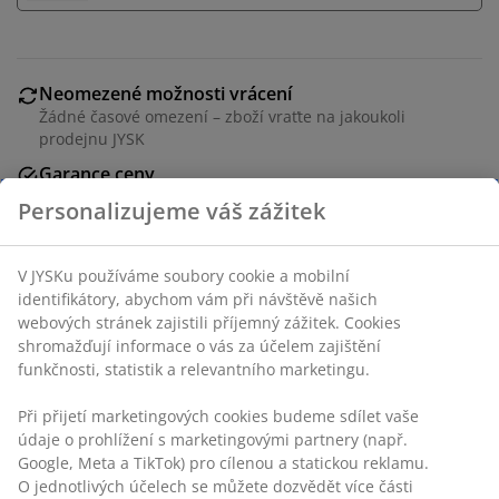
Neomezené možnosti vrácení
Žádné časové omezení – zboží vraťte na jakoukoli
prodejnu JYSK
Garance ceny
30-denní garance ceny na všechny výrobky
Personalizujeme váš zážitek
Flexibilní možnosti doručení
Rychlá a snadná doprava podle vašich představ
V JYSKu používáme soubory cookie a mobilní
identifikátory, abychom vám při návštěvě našich
webových stránek zajistili příjemný zážitek. Cookies
Kosmetické zrcadlo, které 5x zvětšuje. S LED světlem,
shromažďují informace o vás za účelem zajištění
časovačem, přísavkami a otočnou základnou. Bez
funkčnosti, statistik a relevantního marketingu.
baterií. Ø20xV22 cm
Při přijetí marketingových cookies budeme sdílet vaše
údaje o prohlížení s marketingovými partnery (např.
Skladová položka: 2771600
Google, Meta a TikTok) pro cílenou a statickou reklamu.
Značení
O jednotlivých účelech se můžete dozvědět více části