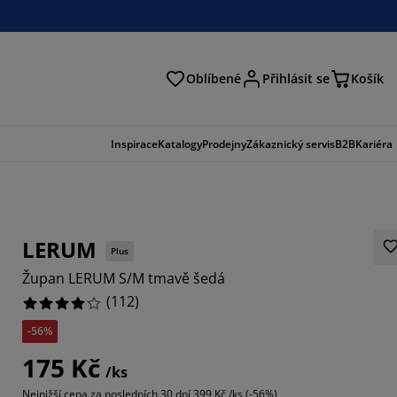
Oblíbené
Přihlásit se
Košík
at
Inspirace
Katalogy
Prodejny
Zákaznický servis
B2B
Kariéra
LERUM
Plus
Župan LERUM S/M tmavě šedá
(
112
)
-56%
2857%
175 Kč
/ks
5715%
Nejnižší cena za posledních 30 dní
399 Kč /ks (-56%)