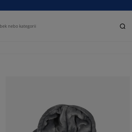
Hled
59.8214285714
16.96428571428