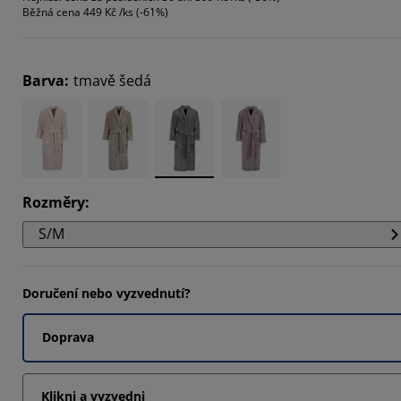
Běžná cena
449 Kč /ks (-61%)
8571%
5714%
Barva
:
tmavě šedá
1429%
Rozměry
:
S/M
Doručení nebo vyzvednutí?
Doprava
Klikni a vyzvedni