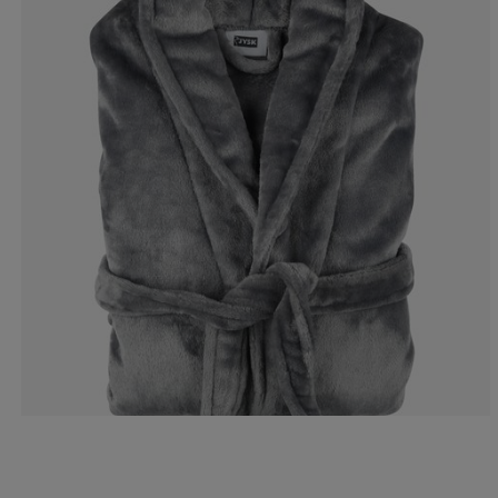
9.82142857142
4.46428571428
8.92857142857