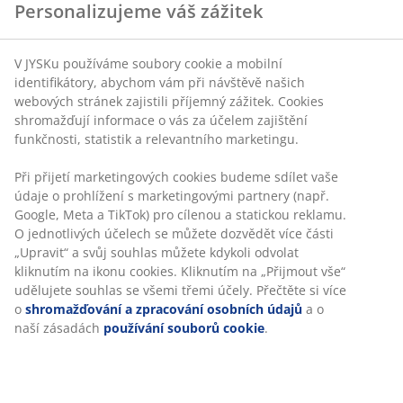
Neomezené možnosti vrácení
Žádné časové omezení – zboží vraťte na jakoukoli
prodejnu JYSK
Garance ceny
30-denní garance ceny na všechny výrobky
Flexibilní možnosti doručení
Rychlá a snadná doprava podle vašich představ
8 cm vysoká luxusní matrace s jádrem z tlakům
ulevující vzdušné paměťové pěny s chladivým gelem a
polyuretanové pěny. Vzdušná paměťová pěna se
přesně přizpůsobí křivkám těla, a to i v chladném
prostředí. Pratelný potah má na jedné straně
polyetylen, který má okamžitý chladivý účinek. 90x200
cm
Skladová položka: 3441532