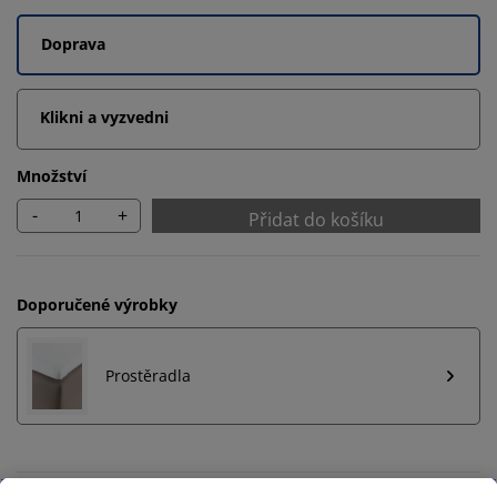
Doprava
Klikni a vyzvedni
Množství
-
+
Přidat do košíku
Doporučené výrobky
Prostěradla