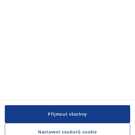
Zákaznický servis
Zákaznický servis
JYSK
JYSK
CENTRÁLA
Sledovat JYSK