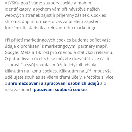
V JYSKu používáme soubory cookie a mobilní
®
DREAMZONE
:
Kvalitní matrace a postele za
identifikátory, abychom vám při návštěvě našich
rozumnou cenu, dostupné exkluzivně v JYSKu
webových stránek zajistili příjemný zážitek. Cookies
shromažďují informace o vás za účelem zajištění
Polyuretanová pěna
funkčnosti, statistik a relevantního marketingu.
Polyuretanová pěna je rozšířený typ pěny, která
poskytuje pevnou oporu a je vhodná pro každodenní
Při přijetí marketingových cookies budeme sdílet vaše
použití.
údaje o prohlížení s marketingovými partnery (např.
Google, Meta a TikTok) pro cílenou a statickou reklamu.
Polyesterový potah
O jednotlivých účelech se můžete dozvědět více části
Polyester je odolná tkanina, která se snadno čistí a
„Upravit“ a svůj souhlas můžete kdykoli odvolat
dlouho vydrží, a to i v případě častého používání.
kliknutím na ikonu cookies. Kliknutím na „Přijmout vše“
udělujete souhlas se všemi třemi účely. Přečtěte si více
®
OEKO-TEX
STANDARD 100
o
shromažďování a zpracování osobních údajů
a o
®
Tento výrobek má certifikaci OEKO-TEX
STANDARD
naší zásadách
používání souborů cookie
.
100. To znamená, že každá složka výrobku byla
®
testována nezávislými institucemi OEKO-TEX
a splňuje
přísná kritéria na obsah škodlivých látek.
®
DREAMZONE
®
Cílem DREAMZONE
je zlepšit váš spánek pomocí
individuálních řešení v rámci matrací a postelí. Kvalita a