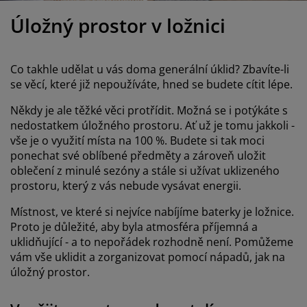
éče o nábytek/doplňky
enkovní osvětlení
rostěradla
ostelové rámy
světlení
Úložný prostor v ložnici
emping
tní skříně
oxspring rámy s úložným prostorem
omácnost
Co takhle udělat u vás doma generální úklid? Zbavíte-li
ábytek do ložnice
ošty
ětský pokoj
se věcí, které již nepoužíváte, hned se budete cítit lépe.
ětské matrace
raní
Někdy je ale těžké věci protřídit. Možná se i potýkáte s
nedostatkem úložného prostoru. Ať už je tomu jakkoli -
ětské postele
ro mazlíčky
vše je o využití místa na 100 %. Budete si tak moci
ponechat své oblíbené předměty a zároveň uložit
oblečení z minulé sezóny a stále si užívat uklizeného
prostoru, který z vás nebude vysávat energii.
Místnost, ve které si nejvíce nabíjíme baterky je ložnice.
Proto je důležité, aby byla atmosféra příjemná a
uklidňující - a to nepořádek rozhodně není. Pomůžeme
vám vše uklidit a zorganizovat pomocí nápadů, jak na
úložný prostor.