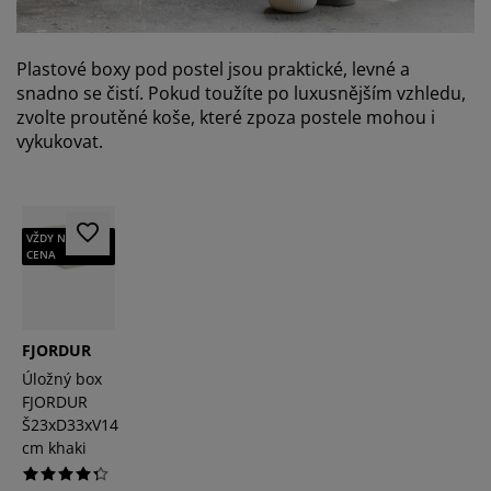
Plastové boxy pod postel jsou praktické, levné a
snadno se čistí. Pokud toužíte po luxusnějším vzhledu,
zvolte proutěné koše, které zpoza postele mohou i
vykukovat.
VŽDY NÍZKÁ
CENA
FJORDUR
Úložný box
FJORDUR
Š23xD33xV14
cm khaki