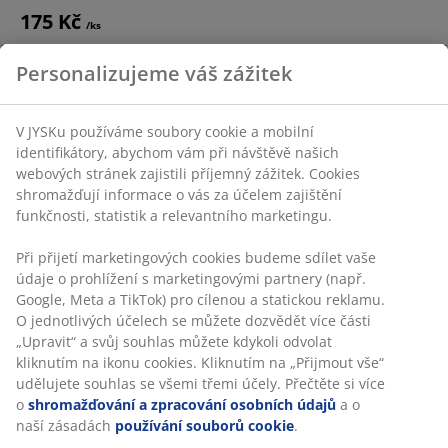
175 Kč
/ks
Personalizujeme váš zážitek
Zvolte postel s úložným prostorem
V JYSKu používáme soubory cookie a mobilní
identifikátory, abychom vám při návštěvě našich
Dalším způsobem, jak získat více úložného prostoru je
webových stránek zajistili příjemný zážitek. Cookies
postel s šuplíky. Toto stylové řešení nenápadně zapojí
shromažďují informace o vás za účelem zajištění
úložný prostor do dekoru vaší ložnice. Vyberte si
funkčnosti, statistik a relevantního marketingu.
postelový rám s úložištěm, jako je třeba FAVRBO či
LIMFJORDEN.
Při přijetí marketingových cookies budeme sdílet vaše
údaje o prohlížení s marketingovými partnery (např.
Google, Meta a TikTok) pro cílenou a statickou reklamu.
O jednotlivých účelech se můžete dozvědět více části
„Upravit“ a svůj souhlas můžete kdykoli odvolat
kliknutím na ikonu cookies. Kliknutím na „Přijmout vše“
Podívejte se na naše postelové rámy
udělujete souhlas se všemi třemi účely. Přečtěte si více
o
shromažďování a zpracování osobních údajů
a o
Snažíte se vyřešit úložný prostor v dětském pokoji?
naší zásadách
používání souborů cookie
.
Vyzkoušejte postel
BILLUND
. Jedná se o jednolůžko s