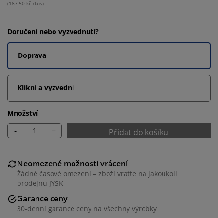
(
187,50 kč /kus
)
Doručení nebo vyzvednutí?
Doprava
Klikni a vyzvedni
Množství
-
+
Přidat do košíku
Neomezené možnosti vrácení
Žádné časové omezení – zboží vraťte na jakoukoli
prodejnu JYSK
Garance ceny
30-denní garance ceny na všechny výrobky