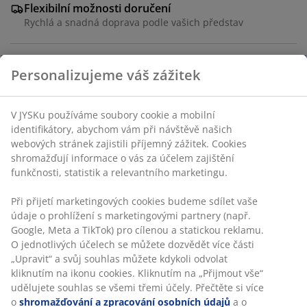
Flexibilní možnosti doručení
Rychlá a snadná doprava podle vašich představ
Personalizujeme váš zážitek
Skladová položka: 3552901
Návod k sestavení
V JYSKu používáme soubory cookie a mobilní
identifikátory, abychom vám při návštěvě našich
webových stránek zajistili příjemný zážitek. Cookies
shromažďují informace o vás za účelem zajištění
Specifikace
funkčnosti, statistik a relevantního marketingu.
Při přijetí marketingových cookies budeme sdílet vaše
Hodnocení
údaje o prohlížení s marketingovými partnery (např.
Google, Meta a TikTok) pro cílenou a statickou reklamu.
(
3
)
O jednotlivých účelech se můžete dozvědět více části
„Upravit“ a svůj souhlas můžete kdykoli odvolat
kliknutím na ikonu cookies. Kliknutím na „Přijmout vše“
udělujete souhlas se všemi třemi účely. Přečtěte si více
Doprava
o
shromažďování a zpracování osobních údajů
a o