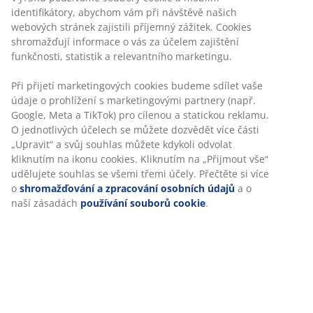
Flexibilní možnosti doručení
Rychlá a snadná doprava podle vašich představ
Potah a masivní dřevo. Vhodný pro všechny typy
matrací 90x200 cm. Bez roštu a matrace.
Personalizujeme váš zážitek
Š104xD216xV101 cm
Skladová položka: 3640354
V JYSKu používáme soubory cookie a mobilní identifikátory,
abychom vám při návštěvě našich webových stránek zajistili
Návod k sestavení
příjemný zážitek. Cookies shromažďují informace o vás za
účelem zajištění funkčnosti, statistik a relevantního marketingu.
Při přijetí marketingových cookies budeme sdílet vaše údaje o
Specifikace
prohlížení s marketingovými partnery (např. Google, Meta a
TikTok) pro cílenou a statickou reklamu. O jednotlivých účelech
se můžete dozvědět více části „Upravit“ a svůj souhlas můžete
kdykoli odvolat kliknutím na ikonu cookies. Kliknutím na
Hodnocení
„Přijmout vše“ udělujete souhlas se všemi třemi účely. Přečtěte