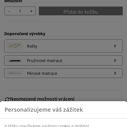
Množství
-
+
Přidat do košíku
Doporučené výrobky
Rošty
Pružinové matrace
Pěnové matrace
Neomezené možnosti vrácení
Žádné časové omezení – zboží vraťte na jakoukoli
prodejnu JYSK
Garance ceny
30-denní garance ceny na všechny výrobky