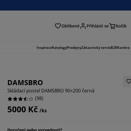
Oblíbené
Přihlásit se
Košík
at
Inspirace
Katalogy
Prodejny
Zákaznický servis
B2B
Kariéra
DAMSBRO
Skládací postel DAMSBRO 90×200 černá
(
98
)
5000 Kč
/ks
8368%
Doručení nebo vyzvednutí?