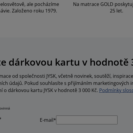
elosvětově, ale pocházíme
Na matrace GOLD poskytu
ávie. Založeno roku 1979.
25 let.
te dárkovou kartu v hodnotě 
ace od společnosti JYSK, včetně novinek, soutěží, inspira
ch údajů. Pokud souhlasíte s přijímáním marketingových i
í o dárkovou kartu JYSK v hodnotě 3 000 Kč.
Podmínky sloso
ovinná
*
E-mail*