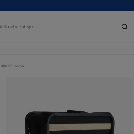
Hled
 90×200 černá
50%
11.22448979591