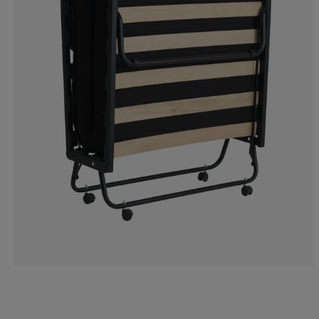
5.102040816326
5.102040816326
28.5714285714