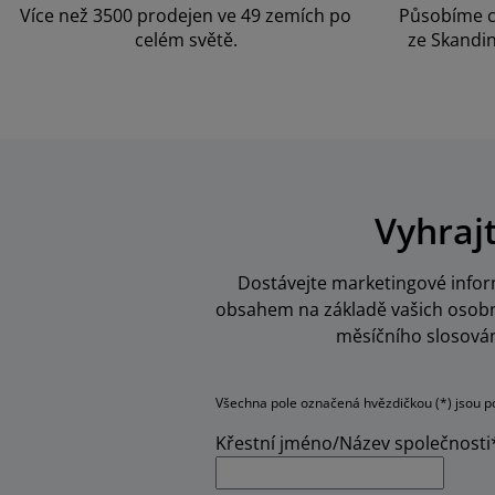
Více než 3500 prodejen ve 49 zemích po
Působíme c
celém světě.
ze Skandin
Vyhraj
Dostávejte marketingové inform
obsahem na základě vašich osobní
měsíčního slosován
Všechna pole označená hvězdičkou (*) jsou p
Křestní jméno/Název společnosti