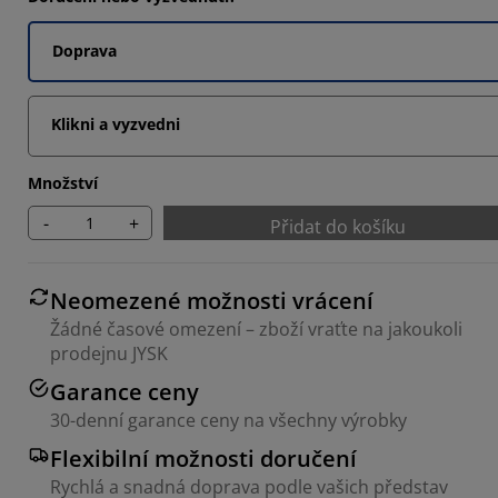
5305%
Doprava
5305%
2857%
Klikni a vyzvedni
Množství
-
+
Přidat do košíku
Neomezené možnosti vrácení
Žádné časové omezení – zboží vraťte na jakoukoli
prodejnu JYSK
Garance ceny
30-denní garance ceny na všechny výrobky
Flexibilní možnosti doručení
Rychlá a snadná doprava podle vašich představ