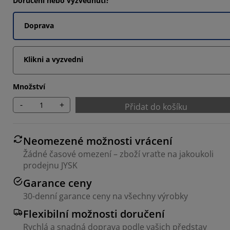
Doručení nebo vyzvednutí?
2353%
Doprava
647%
Klikni a vyzvedni
Množství
-
+
Přidat do košíku
Neomezené možnosti vrácení
Žádné časové omezení – zboží vraťte na jakoukoli
prodejnu JYSK
Garance ceny
30-denní garance ceny na všechny výrobky
Flexibilní možnosti doručení
Rychlá a snadná doprava podle vašich představ