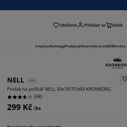
Oblíbené
Přihlásit se
Košík
at
Inspirace
Katalogy
Prodejny
Zákaznický servis
B2B
Kariéra
NELL
Gold
Povlak na polštář NELL 50x70/75 bílá KRONBORG
(
68
)
299 Kč
/ks
7647%
4707%