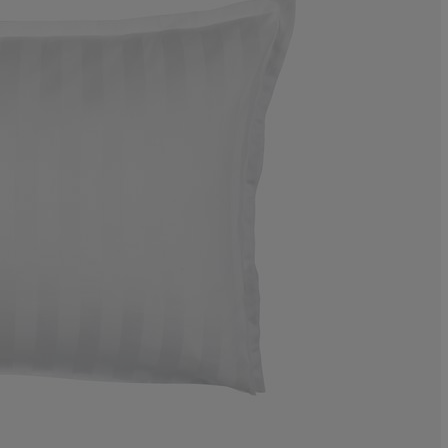
4.41176470588
5.88235294117
25%