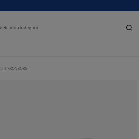
Hled
5 bílá KRONBORG
55.8823529411
8.82352941176