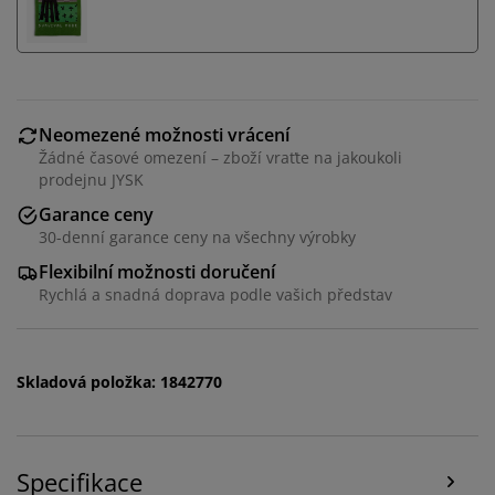
Neomezené možnosti vrácení
Žádné časové omezení – zboží vraťte na jakoukoli
prodejnu JYSK
Garance ceny
30-denní garance ceny na všechny výrobky
Flexibilní možnosti doručení
Rychlá a snadná doprava podle vašich představ
Personalizujeme váš zážitek
V JYSKu používáme soubory cookie a mobilní
Skladová položka: 1842770
identifikátory, abychom vám při návštěvě našich
webových stránek zajistili příjemný zážitek. Cookies
shromažďují informace o vás za účelem zajištění
funkčnosti, statistik a relevantního marketingu.
Specifikace