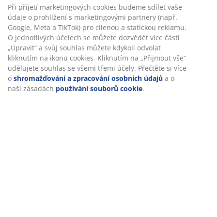
Hodnocení
Personalizujeme váš zážitek
(
81
)
V JYSKu používáme soubory cookie a mobilní identifikátory,
Doprava
abychom vám při návštěvě našich webových stránek zajistili
příjemný zážitek. Cookies shromažďují informace o vás za účel
zajištění funkčnosti, statistik a relevantního marketingu.
Při přijetí marketingových cookies budeme sdílet vaše údaje o
prohlížení s marketingovými partnery (např. Google, Meta a
TikTok) pro cílenou a statickou reklamu. O jednotlivých účelech 
můžete dozvědět více části „Upravit“ a svůj souhlas můžete
kdykoli odvolat kliknutím na ikonu cookies. Kliknutím na „Přijmo
vše“ udělujete souhlas se všemi třemi účely. Přečtěte si více o
shromažďování a zpracování osobních údajů
a o naší zásadách
používání souborů cookie
.