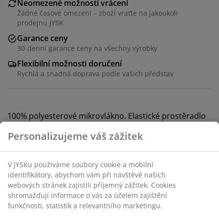
Neomezené možnosti vrácení
Žádné časové omezení – zboží vraťte na jakoukoli
prodejnu JYSK
Garance ceny
30-denní garance ceny na všechny výrobky
Flexibilní možnosti doručení
Rychlá a snadná doprava podle vašich představ
100% polyesterové mikrovlákno. Elastické prostěradlo
vhodné na všechny typy matrací. S elastickými okraji.
180x200x25 cm
Skladová položka: 1449742
Specifikace