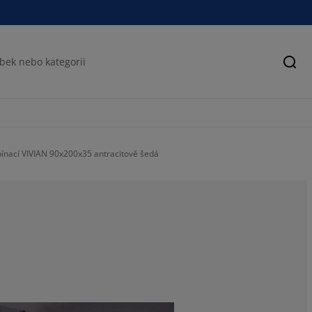
Hled
pínací VIVIAN 90x200x35 antracitově šedá
74.0740740740
3.703703703703