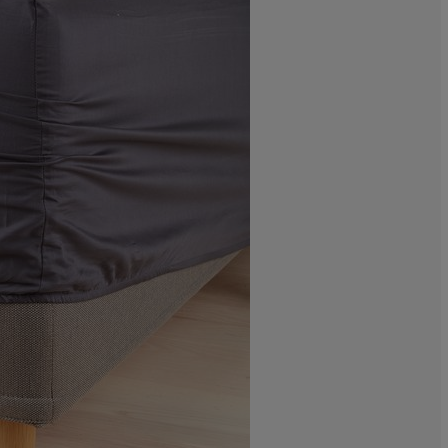
7.407407407407
3.703703703703
11.1111111111