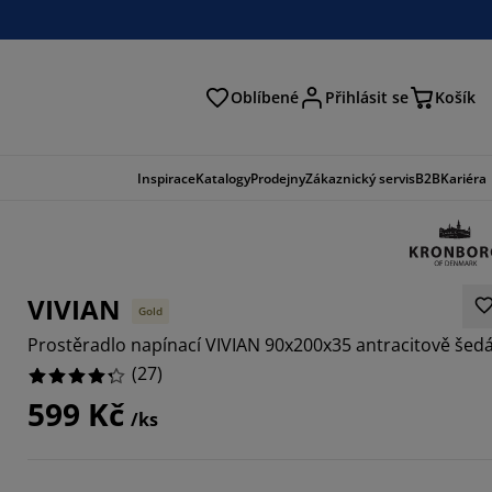
Oblíbené
Přihlásit se
Košík
at
Inspirace
Katalogy
Prodejny
Zákaznický servis
B2B
Kariéra
VIVIAN
Gold
Prostěradlo napínací VIVIAN 90x200x35 antracitově šed
(
27
)
599 Kč
/ks
7408%
7033%