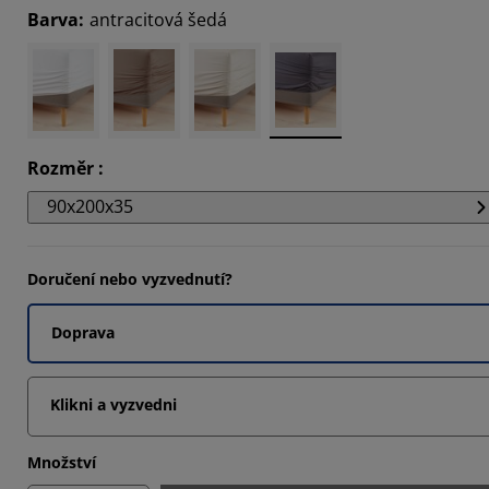
Barva
:
antracitová šedá
4066%
7033%
1111%
Rozměr
:
90x200x35
Doručení nebo vyzvednutí?
Doprava
Klikni a vyzvedni
Množství