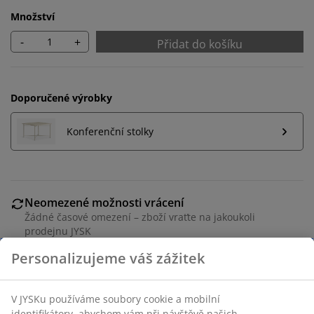
Množství
-
+
Přidat do košíku
Doporučené výrobky
Konferenční stolky
Neomezené možnosti vrácení
Žádné časové omezení – zboží vraťte na jakoukoli
prodejnu JYSK
Garance ceny
30-denní garance ceny na všechny výrobky
Flexibilní možnosti doručení
Rychlá a snadná doprava podle vašich představ