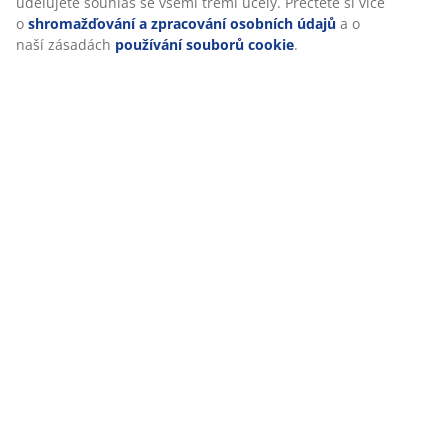
udělujete souhlas se všemi třemi účely. Přečtěte si více
(
45
)
o
shromažďování a zpracování osobních údajů
a o
naší zásadách
používání souborů cookie
.
Doprava