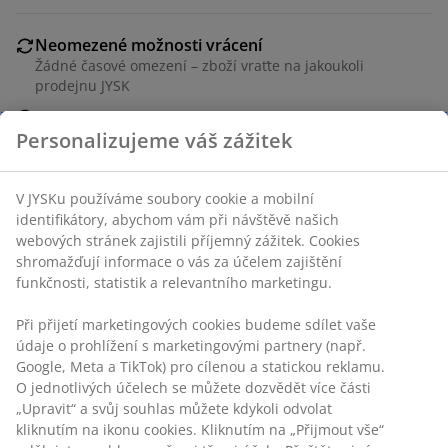
Neomezené možnosti vrácení
Žádné časové omezení – zboží vraťte na jakoukoli
prodejnu JYSK
Garance ceny
Personalizujeme váš zážitek
30-denní garance ceny na všechny výrobky
Flexibilní možnosti doručení
Rychlá a snadná doprava podle vašich představ
V JYSKu používáme soubory cookie a mobilní
identifikátory, abychom vám při návštěvě našich
webových stránek zajistili příjemný zážitek. Cookies
shromažďují informace o vás za účelem zajištění
Skladová položka: 5225900
funkčnosti, statistik a relevantního marketingu.
Při přijetí marketingových cookies budeme sdílet vaše
údaje o prohlížení s marketingovými partnery (např.
Specifikace
Google, Meta a TikTok) pro cílenou a statickou reklamu.
O jednotlivých účelech se můžete dozvědět více části
„Upravit“ a svůj souhlas můžete kdykoli odvolat
kliknutím na ikonu cookies. Kliknutím na „Přijmout vše“
Hodnocení