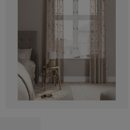
0%
0%
0%