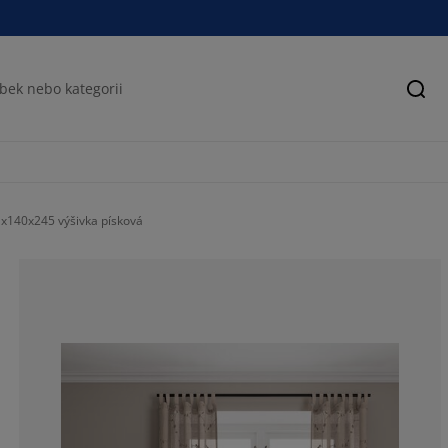
Hled
x140x245 výšivka písková
71.4285714285
28.5714285714