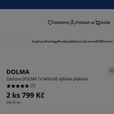
Oblíbené
Přihlásit se
Košík
at
Inspirace
Katalogy
Prodejny
Zákaznický servis
B2B
Kariéra
DOLMA
Záclona DOLMA 1x140x245 výšivka písková
(
7
)
2 ks 799 Kč
7143%
549 Kč /ks
2857%