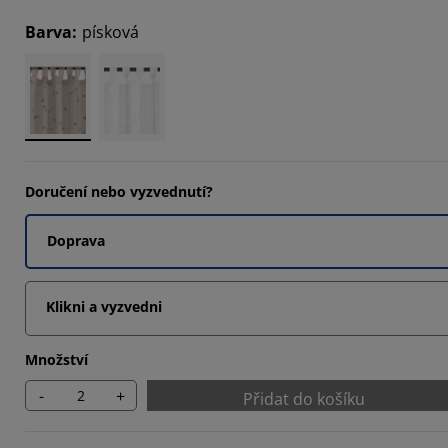
Barva
:
písková
Doručení nebo vyzvednutí?
Doprava
Klikni a vyzvedni
Množství
-
+
Přidat do košíku