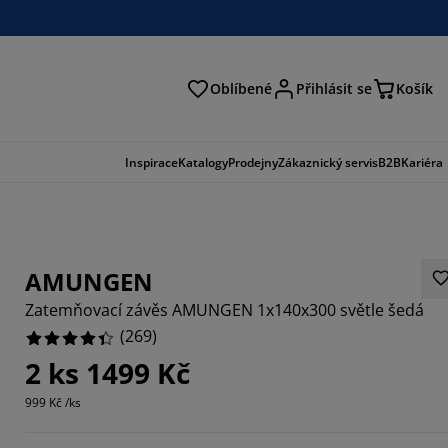
Oblíbené
Přihlásit se
Košík
at
Inspirace
Katalogy
Prodejny
Zákaznický servis
B2B
Kariéra
AMUNGEN
Zatemňovací závěs AMUNGEN 1x140x300 světle šedá
(
269
)
2 ks 1499 Kč
669%
999 Kč /ks
5502%