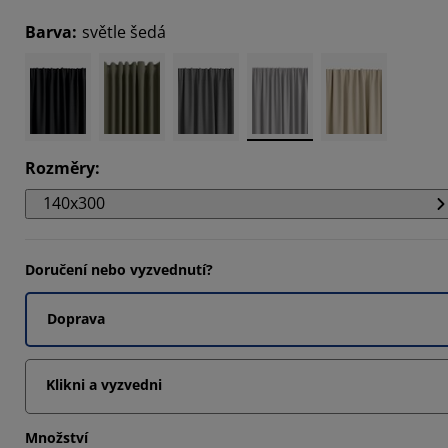
948%
Barva
:
světle šedá
684%
019%
Rozměry
:
140x300
Doručení nebo vyzvednutí?
Doprava
Klikni a vyzvedni
Množství