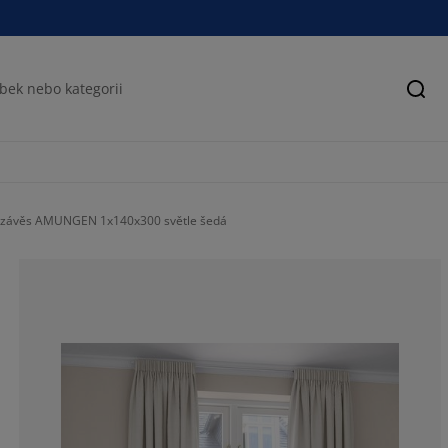
Hled
 závěs AMUNGEN 1x140x300 světle šedá
72.11895910780
10.40892193308