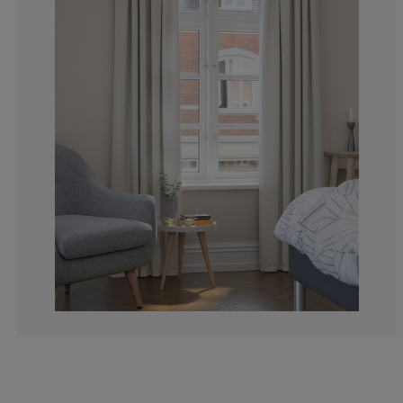
8.550185873605
4.83271375464
4.089219330855